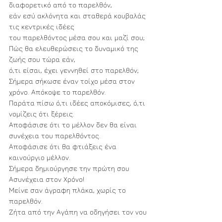
διαφορετικό από το παρελθόν,
εάν εσύ ακλόνητα και σταθερά κουβαλάς 
τις κεντρικές ιδέες
του παρελθόντος μέσα σου και μαζί σου;
Πώς θα ελευθερώσεις το δυναμικό της 
ζωής σου τώρα εάν, 
ό,τι είσαι, έχει γεννηθεί στο παρελθόν;
Σήμερα σήκωσε έναν τοίχο μέσα στον 
χρόνο. Απόκοψε το παρελθόν. 
Παράτα πίσω ό,τι ιδέες αποκόμισες, ό,τι 
νομίζεις ότι ξέρεις.
Αποφάσισε ότι το μέλλον δεν θα είναι 
συνέχεια του παρελθόντος.
Αποφάσισε ότι θα φτιάξεις ένα 
καινούργιο μέλλον.
Σήμερα δημιούργησε την πρώτη σου 
Ασυνέχεια στον Χρόνο!
Μείνε σαν άγραφη πλάκα, χωρίς το 
παρελθόν.
Ζήτα από την Αγάπη να οδηγήσει τον νου 