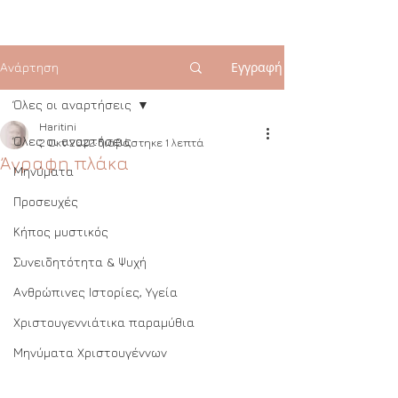
Εγγραφή
Ανάρτηση
Όλες οι αναρτήσεις
Haritini
Όλες οι αναρτήσεις
2 Οκτ 2022
διαβάστηκε 1 λεπτά
Άγραφη πλάκα
Μηνύματα
Προσευχές
Κήπος μυστικός
Συνειδητότητα & Ψυχή
Ανθρώπινες Ιστορίες, Υγεία
Χριστουγεννιάτικα παραμύθια
Μηνύματα Χριστουγέννων