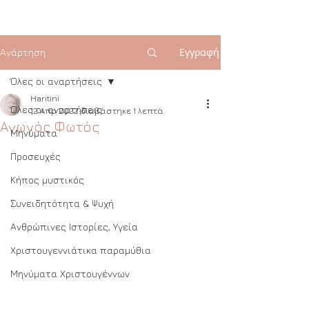
Εγγραφή
Ανάρτηση
Όλες οι αναρτήσεις
Haritini
Όλες οι αναρτήσεις
12 Απρ 2022
διαβάστηκε 1 λεπτά
Αγωγός Φωτός
Μηνύματα
Προσευχές
Κήπος μυστικός
Συνειδητότητα & Ψυχή
Ανθρώπινες Ιστορίες, Υγεία
Χριστουγεννιάτικα παραμύθια
Μηνύματα Χριστουγέννων