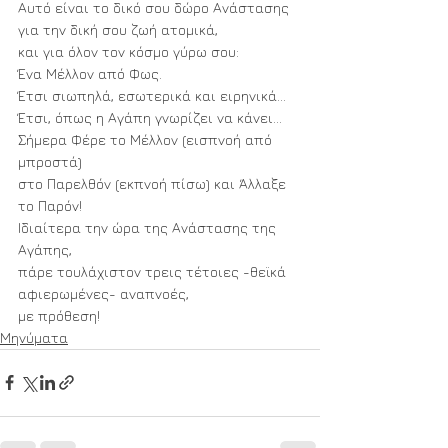
Αυτό είναι το δικό σου δώρο Ανάστασης
για την δική σου ζωή ατομικά,
και για όλον τον κόσμο γύρω σου:
Ένα Μέλλον από Φως.
Έτσι σιωπηλά, εσωτερικά και ειρηνικά...
Έτσι, όπως η Αγάπη γνωρίζει να κάνει...
Σήμερα Φέρε το Μέλλον (εισπνοή από 
μπροστά)
στο Παρελθόν (εκπνοή πίσω) και Άλλαξε 
το Παρόν!
Ιδιαίτερα την ώρα της Ανάστασης της 
Αγάπης,
πάρε τουλάχιστον τρεις τέτοιες -θεϊκά 
αφιερωμένες- αναπνοές,
με πρόθεση! 
Μηνύματα