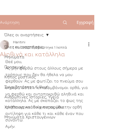
Εγγραφή
Ανάρτηση
Όλες οι αναρτήσεις
Haritini
Όλες οι αναρτήσεις
1 Μαΐ 2022
διαβάστηκε 1 λεπτά
Αληθινά και κατάλληλα
Μηνύματα
Θεέ μου, 
Προσευχές
Ας μην φερθώ στους άλλους σήμερα με 
τρόπους που δεν θα ήθελα να μου 
Κήπος μυστικός
φερθούν. Ας με φωτίζει το πνεύμα σου 
Συνειδητότητα & Ψυχή
σήμερα ώστε ν’ αντιλαμβάνομαι ορθά, για 
να φερθώ και ανταποκριθώ αληθινά και 
Ανθρώπινες Ιστορίες, Υγεία
κατάλληλα. Ας με σκεπάζει το φως της 
Χριστουγεννιάτικα παραμύθια
αλήθειας, και δείχνοντας μου την ορθή 
αντίληψη για κάθε τι και κάθε έναν που 
Μηνύματα Χριστουγέννων
συναντώ. 
Αμήν.