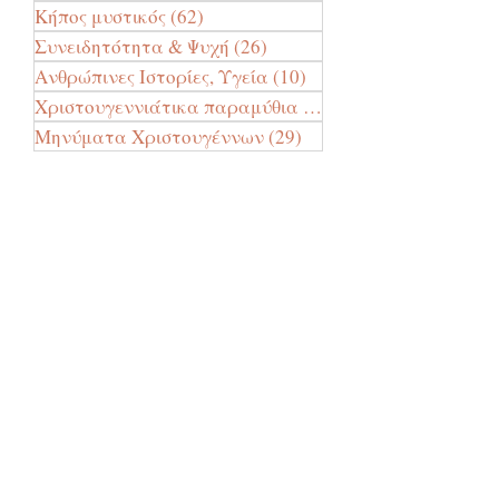
Κήπος μυστικός
(62)
62 Αναρτήσεις
Συνειδητότητα & Ψυχή
(26)
26 Αναρτήσεις
Ανθρώπινες Ιστορίες, Υγεία
(10)
10 Αναρτήσεις
Χριστουγεννιάτικα παραμύθια
(24)
24 Αναρτήσεις
Μηνύματα Χριστουγέννων
(29)
29 Αναρτήσεις