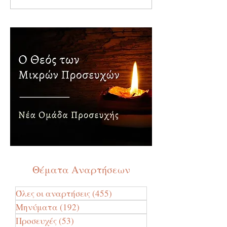
Θέματα Αναρτήσεων
Όλες οι αναρτήσεις
(455)
455 Αναρτήσεις
Μηνύματα
(192)
192 Αναρτήσεις
Προσευχές
(53)
53 Αναρτήσεις