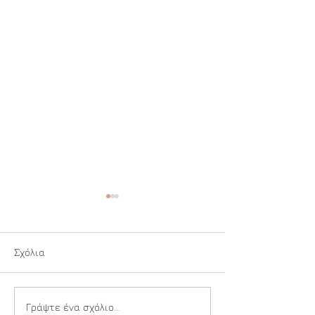
Σχόλια
Κάλαντα
Άλλη επιλογή
Γράψτε ένα σχόλιο...