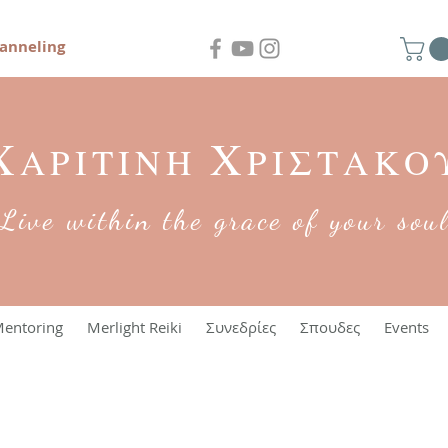
anneling
Χ
Χ
ΑΡΙΤΙΝΗ
ΡΙΣΤΑΚΟ
Live within the grace of your sou
entoring
Merlight Reiki
Συνεδρίες
Σπουδες
Events