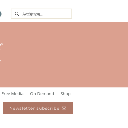
Υ
l ~
Free Media
On Demand
Shop
Newsletter subscribe