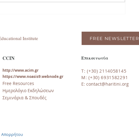
ducational Institute
FREE NEWSLETTER
CCIN
Επικοινωνία
http://www.acim.gr
T: (+30) 2114058145
https://www.noasi
s9.webnode.gr
M: (+30) 6931582291
Free Resources
E:
contact@haritini.org
Ημερολόγιο Εκδηλώσεων
Σεμινάρια & Σπουδές
ή Απορρήτου