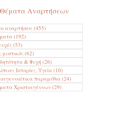
Θέματα Αναρτήσεων
οι αναρτήσεις
(455)
455 Αναρτήσεις
ύματα
(192)
192 Αναρτήσεις
ευχές
(53)
53 Αναρτήσεις
ς μυστικός
(62)
62 Αναρτήσεις
ιδητότητα & Ψυχή
(26)
26 Αναρτήσεις
πινες Ιστορίες, Υγεία
(10)
10 Αναρτήσεις
τουγεννιάτικα παραμύθια
(24)
24 Αναρτήσεις
ματα Χριστουγέννων
(29)
29 Αναρτήσεις