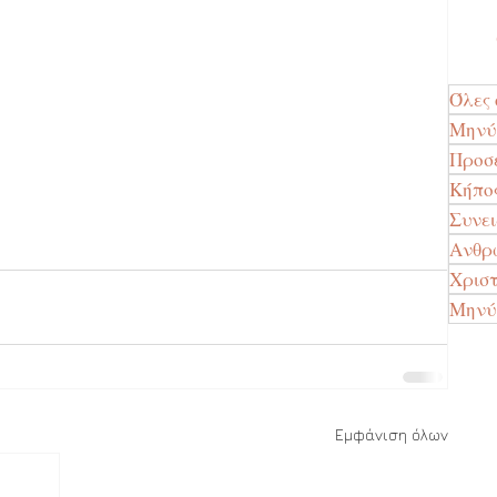
Όλες 
Μην
Προσ
Κήπο
Συνε
Ανθρώ
Χρισ
Μηνύ
Εμφάνιση όλων