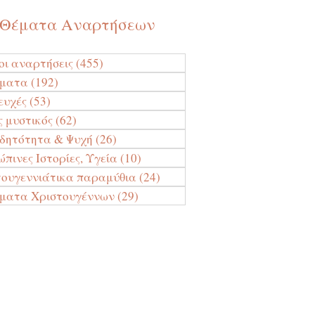
Θέματα Αναρτήσεων
οι αναρτήσεις
(455)
455 Αναρτήσεις
ύματα
(192)
192 Αναρτήσεις
ευχές
(53)
53 Αναρτήσεις
ς μυστικός
(62)
62 Αναρτήσεις
ιδητότητα & Ψυχή
(26)
26 Αναρτήσεις
πινες Ιστορίες, Υγεία
(10)
10 Αναρτήσεις
τουγεννιάτικα παραμύθια
(24)
24 Αναρτήσεις
ματα Χριστουγέννων
(29)
29 Αναρτήσεις