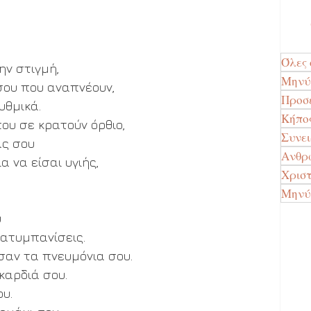
Όλες 
ην στιγμή, 
Μην
ου που αναπνέουν, 
Προσ
θμικά. 
Κήπο
ου σε κρατούν όρθιο, 
Συνε
ας σου 
Ανθρώ
α να είσαι υγιής, 
Χρισ
Μηνύ
 
ιατυμπανίσεις.
 σαν τα πνευμόνια σου.
καρδιά σου.
ου.