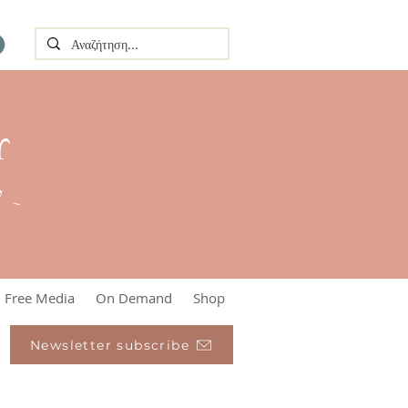
Υ
l ~
Free Media
On Demand
Shop
Newsletter subscribe