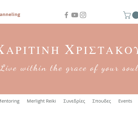
anneling
Χ
Χ
ΑΡΙΤΙΝΗ
ΡΙΣΤΑΚΟ
Live within the grace of your sou
entoring
Merlight Reiki
Συνεδρίες
Σπουδες
Events