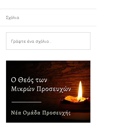
Σχόλια
Η σιωπή...
Ειρήνη - τι σημα
Γράψτε ένα σχόλιο...