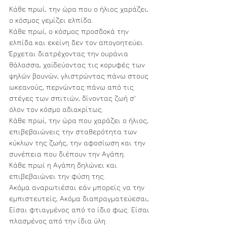
Κ
άθε πρωί, την ώρα που ο ήλιος χαράζει, 
ο κόσμος γεμίζει ελπίδα.
Κάθε πρωί, ο κόσμος προσδοκά την 
ελπίδα και εκείνη δεν τον απογοητεύει.
Έρχεται διατρέχοντας την ουράνια 
θάλασσα, χαϊδεύοντας τις κορυφές των 
ψηλών βουνών, γλιστρώντας πάνω στους 
ωκεανούς, περνώντας πάνω από τις 
στέγες των σπιτιών, δίνοντας ζωή σ' 
όλον τον κόσμο αδιακρίτως.
Κάθε πρωί, την ώρα που χαράζει ο ήλιος, 
επιβεβαιώνεις την σταθερότητα των 
κύκλων της ζωής, την αφοσίωση και την 
συνέπεια που διέπουν την Αγάπη. 
Κάθε πρωί η Αγάπη δηλώνει και 
επιβεβαιώνει την φύση της.
Ακόμα αναρωτιέσαι εάν μπορείς να την 
εμπιστευτείς; Ακόμα διαπραγματεύεσαι;
Είσαι φτιαγμένος από το ίδιο φως. Είσαι 
πλασμένος από την ίδια ύλη.