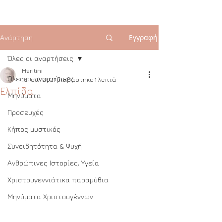
Εγγραφή
Ανάρτηση
Όλες οι αναρτήσεις
Haritini
Όλες οι αναρτήσεις
10 Ιουλ 2021
διαβάστηκε 1 λεπτά
Ελπίδα
Μηνύματα
Προσευχές
Κήπος μυστικός
Συνειδητότητα & Ψυχή
Ανθρώπινες Ιστορίες, Υγεία
Χριστουγεννιάτικα παραμύθια
Μηνύματα Χριστουγέννων