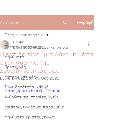
Εγγραφή
Ανάρτηση
Όλες οι αναρτήσεις
Haritini
Όλες οι αναρτήσεις
6 Οκτ 2020
διαβάστηκε 1 λεπτά
Η ελπίδα είναι μία Δύναμη μέσα
Μηνύματα
στον πυρήνα της
Προσευχές
Συνειδητότητάς μας
Κήπος μυστικός
Έγινε ενημέρωση:
15 Οκτ 2020
Συνειδητότητα & Ψυχή
https://youtu.be/tXtHF7stn0g
Ανθρώπινες Ιστορίες, Υγεία
Χριστουγεννιάτικα παραμύθια
Μηνύματα Χριστουγέννων