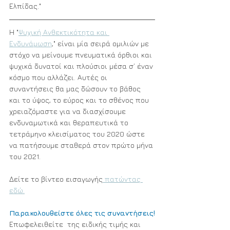
Ελπίδας."
Η "
Ψυχική Ανθεκτικότητα και 
Ενδυνάμωση
," είναι μία σειρά ομιλιών με 
στόχο να μείνουμε πνευματικά όρθιοι και 
ψυχικά δυνατοί και πλούσιοι μέσα σ’ έναν 
κόσμο που αλλάζει. Αυτές οι 
συναντήσεις θα μας δώσουν το βάθος 
και το ύψος, το εύρος και το σθένος που 
χρειαζόμαστε για να διασχίσουμε 
ενδυναμωτικά και θεραπευτικά το 
τετράμηνο κλεισίματος του 2020 ώστε 
να πατήσουμε σταθερά στον πρώτο μήνα 
του 2021. 
Δείτε το βίντεο εισαγωγής
 πατώντας 
εδώ.
Παρακολουθείστε όλες τις συναντήσεις!
Επωφελειθείτε  της ειδικής τιμής και 