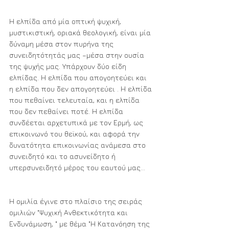
Η ελπίδα από μία οπτική ψυχική, 
μυστικιστική, οριακά θεολογική, είναι μία 
δύναμη μέσα στον πυρήνα της 
συνειδητότητάς μας –μέσα στην ουσία 
της ψυχής μας. Υπάρχουν δύο είδη 
ελπίδας. Η ελπίδα που απογοητεύει και 
η ελπίδα που δεν απογοητεύει . Η ελπίδα 
που πεθαίνει τελευταία, και η ελπίδα 
που δεν πεθαίνει ποτέ. Η ελπίδα 
συνδέεται αρχετυπικά με τον Ερμή, ως 
επικοινωνό του θεϊκού, και αφορά την 
δυνατότητα επικοινωνίας ανάμεσα στο 
συνειδητό και το ασυνείδητο ή 
υπερσυνειδητό μέρος του εαυτού μας...    
Η ομιλία έγινε στο πλαίσιο της σειράς 
ομιλιών "Ψυχική Ανθεκτικότητα και 
Ενδυνάμωση, " με θέμα "Η Κατανόηση της 