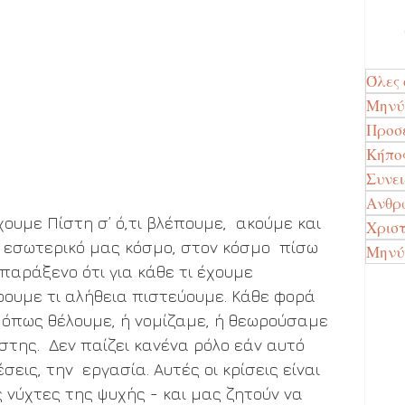
Όλες 
Μην
Προσ
Κήπο
Συνε
Ανθρώ
υμε Πίστη σ’ ό,τι βλέπουμε,  ακούμε και 
Χρισ
ν εσωτερικό μας κόσμο, στον κόσμο  πίσω 
Μηνύ
παράξενο ότι για κάθε τι έχουμε  
έρουμε τι αλήθεια πιστεύουμε. Κάθε φορά 
όπως θέλουμε, ή νομίζαμε, ή θεωρούσαμε 
στης.  Δεν παίζει κανένα ρόλο εάν αυτό 
σεις, την  εργασία. Αυτές οι κρίσεις είναι 
 νύχτες της ψυχής - και μας ζητούν να 