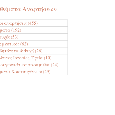
Θέματα Αναρτήσεων
οι αναρτήσεις
(455)
455 Αναρτήσεις
ύματα
(192)
192 Αναρτήσεις
ευχές
(53)
53 Αναρτήσεις
ς μυστικός
(62)
62 Αναρτήσεις
ιδητότητα & Ψυχή
(26)
26 Αναρτήσεις
πινες Ιστορίες, Υγεία
(10)
10 Αναρτήσεις
τουγεννιάτικα παραμύθια
(24)
24 Αναρτήσεις
ματα Χριστουγέννων
(29)
29 Αναρτήσεις