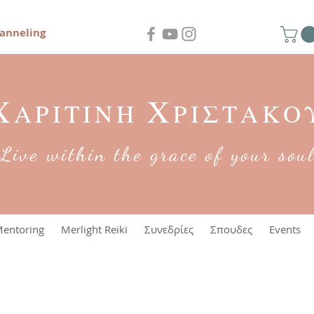
anneling
Χ
Χ
ΑΡΙΤΙΝΗ
ΡΙΣΤΑΚΟ
Live within the grace of your sou
entoring
Merlight Reiki
Συνεδρίες
Σπουδες
Events