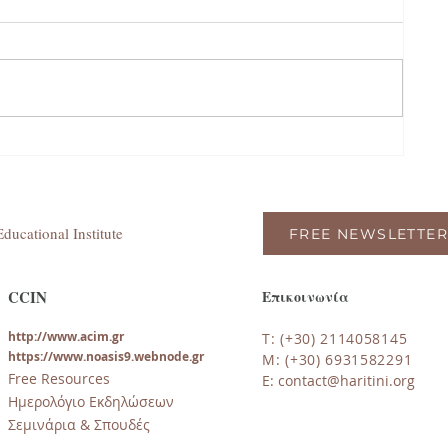
ducational Institute
FREE NEWSLETTER
CCIN
Επικοινωνία
http://www.acim.gr
T: (+30) 2114058145
https://www.noasi
s9.webnode.gr
M: (+30) 6931582291
Free Resources
E:
contact@haritini.org
Ημερολόγιο Εκδηλώσεων
Σεμινάρια & Σπουδές