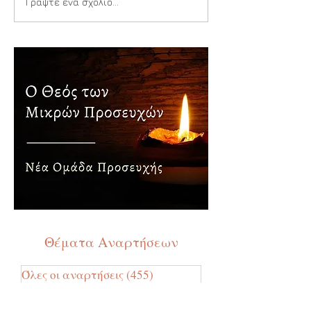
Παιδιά της Αγίας
Γράψτε ένα σχόλιο...
Τριάδος
Θέματα Αναρτήσεων
Όλες οι αναρτήσεις
(455)
455 Αναρτήσεις
Μηνύματα
(192)
192 Αναρτήσεις