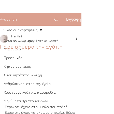
Εγγραφή
Ανάρτηση
Όλες οι αναρτήσεις
Haritini
Όλες οι αναρτήσεις
6 Ιουν 2021
διαβάστηκε 1 λεπτά
Πάρε σήμερα την αγάπη
Μηνύματα
Προσευχές
Κήπος μυστικός
Συνειδητότητα & Ψυχή
Ανθρώπινες Ιστορίες, Υγεία
Χριστουγεννιάτικα παραμύθια
Μηνύματα Χριστουγέννων
Ξέρω ότι έχεις στο μυαλό σου πολλά. 
Ξέρω ότι έχεις να σκεφτείς πολλά. Ξέρω 