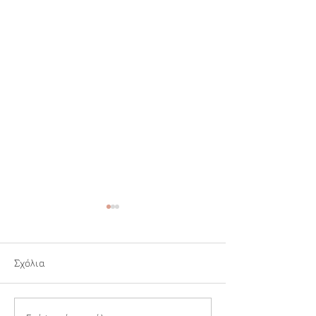
Σχόλια
Ιερή Αναπνοή