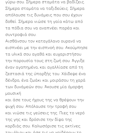
γύρω σου. Σήμερα σταμάτα να βαδίζεις. 
Σήμερα σταμάτα να ταξιδεύεις. Σήμερα 
απόλαυσε τις δυνάμεις που σου έχουν 
δοθεί. Σήμερα νιώσε τη γαία κάτω από 
τα πόδια σου να αναπνέει παρέα και 
συντροφιά σου. 
Αισθάνσου τον καταγάλανο ουρανό να 
εισπνέει με την εισπνοή σου. Ακούμπησε 
τα υλικά σου αγαθά και ευχαριστήσου 
την παρουσία τους στη ζωή σου. Άγγιξε 
έναν αγαπημένο, και αγαλλίασε από τη 
ζεστασιά της ύπαρξής του. Χάϊδεψε ένα 
δένδρο, ένα ζωάκι και μοιράσου τη χαρά 
των δυνάμεών σου. Άκουσε μία όμορφη 
μουσική 
και άσε τους ήχους της να θρέψουν την 
ψυχή σου. Απόλαυσε την τροφή σου 
και νιώσε τις γεύσεις της. Πιες το νερό 
της γης και δρόσισε την δίψα της 
καρδιάς σου. Καλωσόρισε τις ακτίνες 
του ήλιου και άσε τις να χαϊδέψουν το 