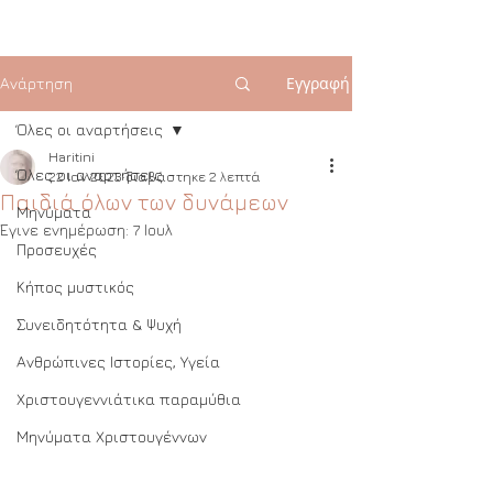
Εγγραφή
Ανάρτηση
Όλες οι αναρτήσεις
Haritini
Όλες οι αναρτήσεις
22 Ιαν 2023
διαβάστηκε 2 λεπτά
Παιδιά όλων των δυνάμεων
Μηνύματα
Έγινε ενημέρωση:
7 Ιουλ
Προσευχές
Κήπος μυστικός
Συνειδητότητα & Ψυχή
Ανθρώπινες Ιστορίες, Υγεία
Χριστουγεννιάτικα παραμύθια
Μηνύματα Χριστουγέννων