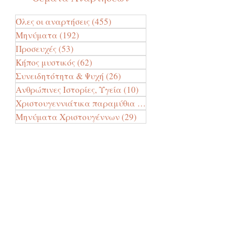
Όλες οι αναρτήσεις
(455)
455 Αναρτήσεις
Μηνύματα
(192)
192 Αναρτήσεις
Προσευχές
(53)
53 Αναρτήσεις
Κήπος μυστικός
(62)
62 Αναρτήσεις
Συνειδητότητα & Ψυχή
(26)
26 Αναρτήσεις
Ανθρώπινες Ιστορίες, Υγεία
(10)
10 Αναρτήσεις
Χριστουγεννιάτικα παραμύθια
(24)
24 Αναρτήσεις
Μηνύματα Χριστουγέννων
(29)
29 Αναρτήσεις