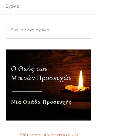
Σχόλια
Μία μικρή φλόγ
Αιθέρια ανθεκτικότητα
Γράψτε ένα σχόλιο...
Θέματα Αναρτήσεων