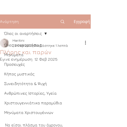
Εγγραφή
Ανάρτηση
Όλες οι αναρτήσεις
Haritini
Όλες οι αναρτήσεις
23 Φεβ 2023
διαβάστηκε 1 λεπτά
Πλήρης και παρών
Μηνύματα
Έγινε ενημέρωση:
12 Φεβ 2025
Προσευχές
Κήπος μυστικός
Συνειδητότητα & Ψυχή
Ανθρώπινες Ιστορίες, Υγεία
Χριστουγεννιάτικα παραμύθια
Μηνύματα Χριστουγέννων
Να είσαι πλάσμα του άχρονου, 