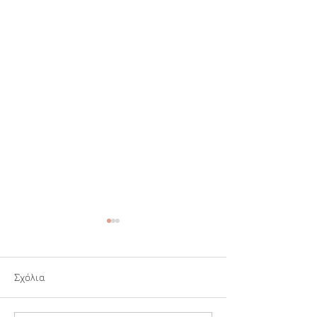
Σχόλια
Ιερή Αναπνοή