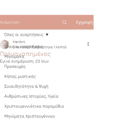
Εγγραφή
Ανάρτηση
Όλες οι αναρτήσεις
Haritini
Όλες οι αναρτήσεις
9 Ιαν 2023
διαβάστηκε 1 λεπτά
Πολυαγαπημένος
Μηνύματα
Έγινε ενημέρωση:
23 Ιουν
Προσευχές
Κήπος μυστικός
Συνειδητότητα & Ψυχή
Ανθρώπινες Ιστορίες, Υγεία
Χριστουγεννιάτικα παραμύθια
Μηνύματα Χριστουγέννων