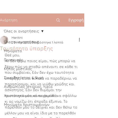
Εγγραφή
Ανάρτηση
Όλες οι αναρτήσεις
Haritini
Όλες οι αναρτήσεις
25 Απρ 2022
διαβάστηκε 1 λεπτά
Ταυτότητα ύπαρξης
Μηνύματα
Θεέ μου, 
Προσευχές
Αν δεν ξέρω ποιος είμαι, πώς μπορώ να 
ξέρω πώς να σταθώ απέναντι σε κάθε τι 
Κήπος μυστικός
που συμβαίνει; Εάν δεν έχω ταυτότητα 
Συνειδητότητα & Ψυχή
ύπαρξης, είναι εύκολο να παραδέρνω, να 
παρασύρομαι, και να νιώθω χαώδης και 
Ανθρώπινες Ιστορίες, Υγεία
άσκοπη/ος. Εάν δεν θυμάμαι την 
Χριστουγεννιάτικα παραμύθια
ταυτότητά μου, είναι φυσικό να σφάλλω 
κι ας νομίζω ότι έπραξα έξυπνα. Το 
Μηνύματα Χριστουγέννων
παρελθόν μού το δείχνει και δεν θέλω το 
μέλλον μου να είναι ίδιο με το παρελθόν 