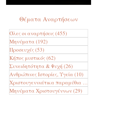
Θέματα Αναρτήσεων
Όλες οι αναρτήσεις
(455)
455 Αναρτήσεις
Μηνύματα
(192)
192 Αναρτήσεις
Προσευχές
(53)
53 Αναρτήσεις
Κήπος μυστικός
(62)
62 Αναρτήσεις
Συνειδητότητα & Ψυχή
(26)
26 Αναρτήσεις
Ανθρώπινες Ιστορίες, Υγεία
(10)
10 Αναρτήσεις
Χριστουγεννιάτικα παραμύθια
(24)
24 Αναρτήσεις
Μηνύματα Χριστουγέννων
(29)
29 Αναρτήσεις