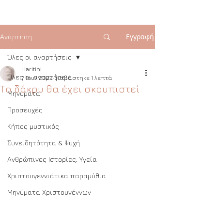
Εγγραφή
Ανάρτηση
Όλες οι αναρτήσεις
Haritini
Όλες οι αναρτήσεις
7 Ιουν 2022
διαβάστηκε 1 λεπτά
Το δάκρυ θα έχει σκουπιστεί
Μηνύματα
Προσευχές
Κήπος μυστικός
Συνειδητότητα & Ψυχή
Ανθρώπινες Ιστορίες, Υγεία
Χριστουγεννιάτικα παραμύθια
Μηνύματα Χριστουγέννων