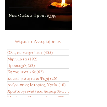
Θέματα Αναρτήσεων
Όλες οι αναρτήσεις
(455)
455 Αναρτήσεις
Μηνύματα
(192)
192 Αναρτήσεις
Προσευχές
(53)
53 Αναρτήσεις
Κήπος μυστικός
(62)
62 Αναρτήσεις
Συνειδητότητα & Ψυχή
(26)
26 Αναρτήσεις
Ανθρώπινες Ιστορίες, Υγεία
(10)
10 Αναρτήσεις
Χριστουγεννιάτικα παραμύθια
(24)
24 Αναρτήσεις
Μηνύματα Χριστουγέννων
(29)
29 Αναρτήσεις