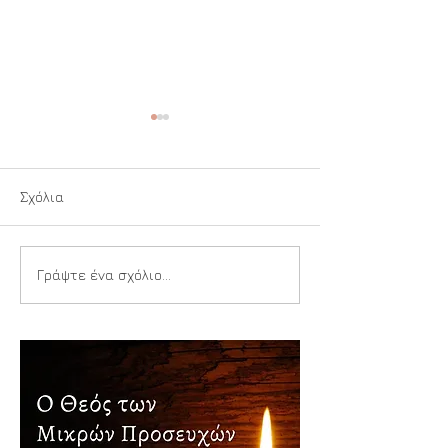
Σχόλια
Μία μικρή φλόγ
Αιθέρια ανθεκτικότητα
Γράψτε ένα σχόλιο...