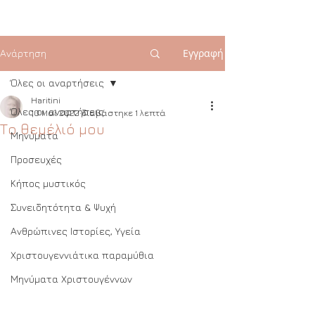
Εγγραφή
Ανάρτηση
Όλες οι αναρτήσεις
Haritini
Όλες οι αναρτήσεις
10 Μαΐ 2022
διαβάστηκε 1 λεπτά
Το θεμέλιό μου
Μηνύματα
Προσευχές
Κήπος μυστικός
Συνειδητότητα & Ψυχή
Ανθρώπινες Ιστορίες, Υγεία
Χριστουγεννιάτικα παραμύθια
Μηνύματα Χριστουγέννων