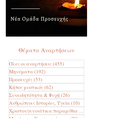
Θέματα Αναρτήσεων
Όλες οι αναρτήσεις
(455)
455 Αναρτήσεις
Μηνύματα
(192)
192 Αναρτήσεις
Προσευχές
(53)
53 Αναρτήσεις
Κήπος μυστικός
(62)
62 Αναρτήσεις
Συνειδητότητα & Ψυχή
(26)
26 Αναρτήσεις
Ανθρώπινες Ιστορίες, Υγεία
(10)
10 Αναρτήσεις
Χριστουγεννιάτικα παραμύθια
(24)
24 Αναρτήσεις
Μηνύματα Χριστουγέννων
(29)
29 Αναρτήσεις