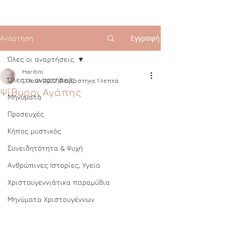
Εγγραφή
Ανάρτηση
Όλες οι αναρτήσεις
Haritini
Όλες οι αναρτήσεις
12 Ιουλ 2022
διαβάστηκε 1 λεπτά
Ψίθυροι Αγάπης
Μηνύματα
Προσευχές
Κήπος μυστικός
Συνειδητότητα & Ψυχή
Ανθρώπινες Ιστορίες, Υγεία
Χριστουγεννιάτικα παραμύθια
Μηνύματα Χριστουγέννων