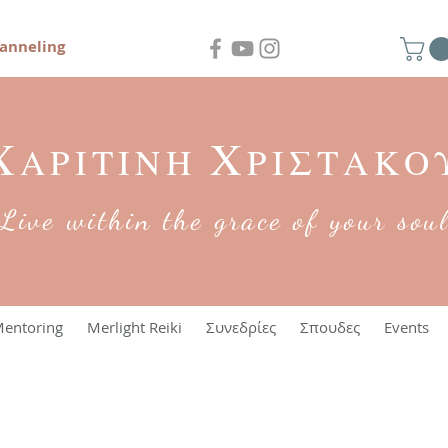
anneling
Χ
Χ
ΑΡΙΤΙΝΗ
ΡΙΣΤΑΚΟ
Live within the grace of your sou
entoring
Merlight Reiki
Συνεδρίες
Σπουδες
Events