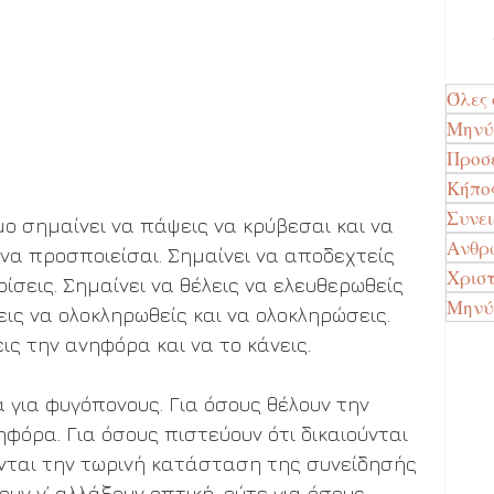
Όλες 
Μην
Προσ
Κήπο
Συνε
ο σημαίνει να πάψεις να κρύβεσαι και να 
Ανθρώ
 να προσποιείσαι. Σημαίνει να αποδεχτείς 
Χρισ
ωρίσεις. Σημαίνει να θέλεις να ελευθερωθείς 
Μηνύ
εις να ολοκληρωθείς και να ολοκληρώσεις. 
ις την ανηφόρα και να το κάνεις.
α για φυγόπονους. Για όσους θέλουν την 
φόρα. Για όσους πιστεύουν ότι δικαιούνται 
ονται την τωρινή κατάσταση της συνείδησής 
ουν ν’ αλλάξουν οπτική, ούτε για όσους 