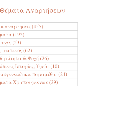
Θέματα Αναρτήσεων
οι αναρτήσεις
(455)
455 Αναρτήσεις
ύματα
(192)
192 Αναρτήσεις
ευχές
(53)
53 Αναρτήσεις
ς μυστικός
(62)
62 Αναρτήσεις
ιδητότητα & Ψυχή
(26)
26 Αναρτήσεις
πινες Ιστορίες, Υγεία
(10)
10 Αναρτήσεις
τουγεννιάτικα παραμύθια
(24)
24 Αναρτήσεις
ματα Χριστουγέννων
(29)
29 Αναρτήσεις