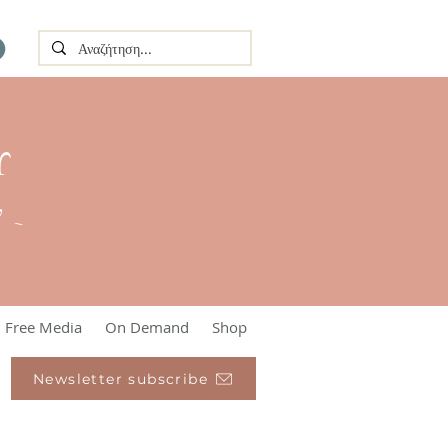
Υ
l ~
Free Media
On Demand
Shop
Newsletter subscribe