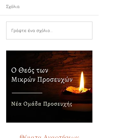
Σχόλια
Μία μικρή φλόγ
Αιθέρια ανθεκτικότητα
Γράψτε ένα σχόλιο...
Θέματα Αναρτήσεων