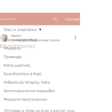
Εγγραφή
Ανάρτηση
Όλες οι αναρτήσεις
Haritini
Όλες οι αναρτήσεις
26 Φεβ 2023
διαβάστηκε 1 λεπτά
Eπιτρέποντας
Μηνύματα
Προσευχές
Κήπος μυστικός
Συνειδητότητα & Ψυχή
Ανθρώπινες Ιστορίες, Υγεία
Χριστουγεννιάτικα παραμύθια
Μηνύματα Χριστουγέννων
Επίτρεψε οι άλλοι να είναι ο εαυτός τους.