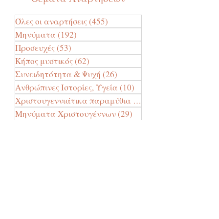
Όλες οι αναρτήσεις
(455)
455 Αναρτήσεις
Μηνύματα
(192)
192 Αναρτήσεις
Προσευχές
(53)
53 Αναρτήσεις
Κήπος μυστικός
(62)
62 Αναρτήσεις
Συνειδητότητα & Ψυχή
(26)
26 Αναρτήσεις
Ανθρώπινες Ιστορίες, Υγεία
(10)
10 Αναρτήσεις
Χριστουγεννιάτικα παραμύθια
(24)
24 Αναρτήσεις
Μηνύματα Χριστουγέννων
(29)
29 Αναρτήσεις