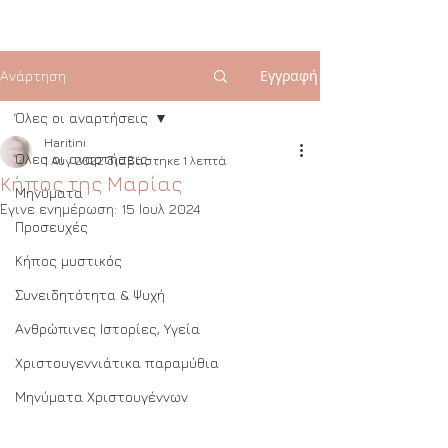
Εγγραφή
Ανάρτηση
Όλες οι αναρτήσεις
Haritini
Όλες οι αναρτήσεις
1 Αυγ 2022
διαβάστηκε 1 λεπτά
Kήπος της Μαρίας
Μηνύματα
Έγινε ενημέρωση:
15 Ιουλ 2024
Προσευχές
Κήπος μυστικός
Συνειδητότητα & Ψυχή
Ανθρώπινες Ιστορίες, Υγεία
Χριστουγεννιάτικα παραμύθια
Μηνύματα Χριστουγέννων