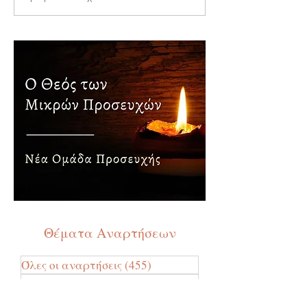
Τριάδος
Θέματα Αναρτήσεων
Όλες οι αναρτήσεις
(455)
455 Αναρτήσεις
Μηνύματα
(192)
192 Αναρτήσεις
Προσευχές
(53)
53 Αναρτήσεις