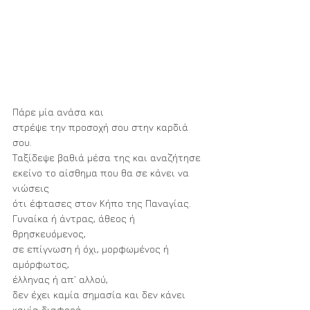
Πάρε μία ανάσα και 
στρέψε την προσοχή σου στην καρδιά 
σου. 
Ταξίδεψε βαθιά μέσα της και αναζήτησε 
εκείνο το αίσθημα που θα σε κάνει να 
νιώσεις 
ότι έφτασες στον Κήπο της Παναγίας.
Γυναίκα ή άντρας, άθεος ή 
θρησκευόμενος, 
σε επίγνωση ή όχι, μορφωμένος ή 
αμόρφωτος, 
έλληνας ή απ’ αλλού, 
δεν έχει καμία σημασία και δεν κάνει 
καμία διαφορά.