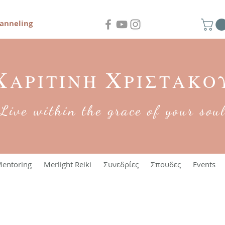
anneling
Χ
Χ
ΑΡΙΤΙΝΗ
ΡΙΣΤΑΚΟ
Live within the grace of your sou
entoring
Merlight Reiki
Συνεδρίες
Σπουδες
Events