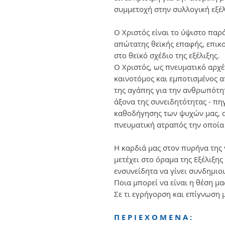
συμμετοχή στην συλλογική εξέλ
Ο Χριστός είναι το ύψιστο παρ
απώτατης θεϊκής επαφής, επικ
στο θεϊκό σχέδιο της εξέλιξης.
Ο Χριστός, ως πνευματικό αρχέ
καινοτόμος και εμποτισμένος α
της αγάπης για την ανθρωπότη
άξονα της συνειδητότητας - π
καθοδήγησης των ψυχών μας, α
πνευματική ατραπός την οποία
Η καρδιά μας στον πυρήνα της γ
μετέχει στο όραμα της Εξέλιξης
ενσυνείδητα να γίνει συνδημιο
Ποια μπορεί να είναι η θέση μ
Σε τι εγρήγορση και επίγνωση 
Π Ε Ρ Ι Ε Χ Ο Μ Ε Ν Α :