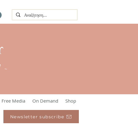
Υ
l ~
Free Media
On Demand
Shop
Newsletter subscribe