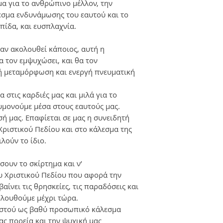
μα για το ανθρώπινο μέλλον, την
εσμα ενδυνάμωσης του εαυτού και το
πίδα, και ευσπλαχνία.
αν ακολουθεί κάποιος, αυτή η
α τον εμψυχώσει, και θα τον
κή μεταμόρφωση και ενεργή πνευματική
 στις καρδιές μας και μιλά για το
υμονούμε μέσα στους εαυτούς μας.
σή μας. Επαφίεται σε μας η συνειδητή
ριστικού Πεδίου και στο κάλεσμα της
ιλούν το ίδιο.
σουν το σκίρτημα και ν’
 Χριστικού Πεδίου που αφορά την
ίνει τις θρησκείες, τις παραδόσεις και
ολουθούμε μέχρι τώρα.
ιστού ως βαθύ προσωπικό κάλεσμα
μας πορεία και την ψυχική μας