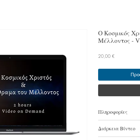
Ο Κοσμικός Χρ
Μέλλοντος - V
Τιμή
20,00 €
Προ
Πληροφορίες
Το υλικό αποτελείτ
Διάρκεια Βίντεο
σεμινάριο (webinar
που πραγματοποιήθη
2 ώρες διάρκεια βίν