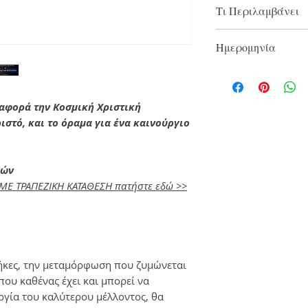
Κατόπιν της αγορά
Τι Περιλαμβάνει
για να αποκτήσετε 
υλικό. Έχετε 24ωρη
1 Βίντεο
Ημερομηνία
Διάρκειας 2 ωρώ
24ωρη Πρόσβασ
2021
αφορά την Κοσμική Χριστική
ιστό, και το όραμα για ένα καινούργιο
ρών
 ΜΕ ΤΡΑΠΕΖΙΚΗ ΚΑΤΑΘΕΣΗ πατήστε εδώ >>
ήκες, την μεταμόρφωση που ζυμώνεται
 που καθένας έχει και μπορεί να
ργία του καλύτερου μέλλοντος, θα