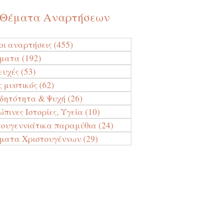
Θέματα Αναρτήσεων
οι αναρτήσεις
(455)
455 Αναρτήσεις
ύματα
(192)
192 Αναρτήσεις
ευχές
(53)
53 Αναρτήσεις
ς μυστικός
(62)
62 Αναρτήσεις
ιδητότητα & Ψυχή
(26)
26 Αναρτήσεις
πινες Ιστορίες, Υγεία
(10)
10 Αναρτήσεις
τουγεννιάτικα παραμύθια
(24)
24 Αναρτήσεις
ματα Χριστουγέννων
(29)
29 Αναρτήσεις