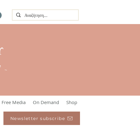
Υ
l ~
Free Media
On Demand
Shop
Newsletter subscribe