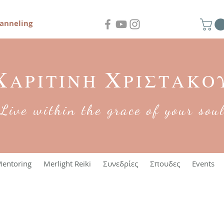
anneling
Χ
Χ
ΑΡΙΤΙΝΗ
ΡΙΣΤΑΚΟ
Live within the grace of your sou
entoring
Merlight Reiki
Συνεδρίες
Σπουδες
Events