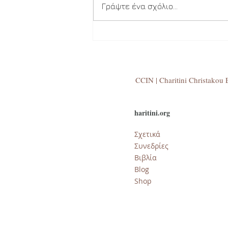
Γράψτε ένα σχόλιο...
Το αντίο άγνωστα μας είναι
CCIN | Charitini Christakou E
haritini.org
Σχετικά
Συνεδρίες
Βιβλία
​Blog
Shop