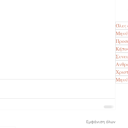
Όλες 
Μην
Προσ
Κήπο
Συνε
Ανθρώ
Χρισ
Μηνύ
Εμφάνιση όλων