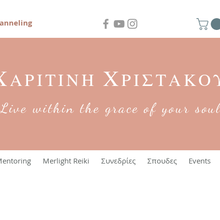
anneling
Χ
Χ
ΑΡΙΤΙΝΗ
ΡΙΣΤΑΚΟ
Live within the grace of your sou
entoring
Merlight Reiki
Συνεδρίες
Σπουδες
Events