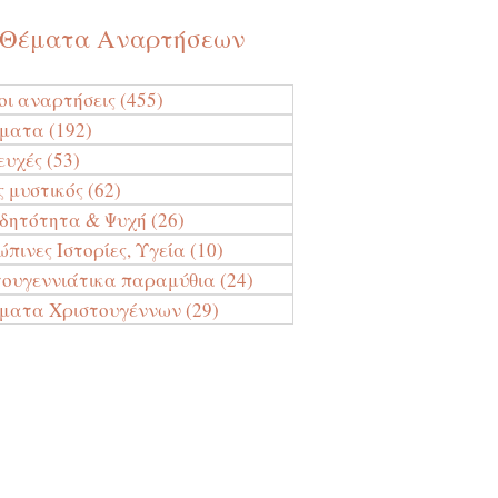
Θέματα Αναρτήσεων
οι αναρτήσεις
(455)
455 Αναρτήσεις
ύματα
(192)
192 Αναρτήσεις
ευχές
(53)
53 Αναρτήσεις
ς μυστικός
(62)
62 Αναρτήσεις
ιδητότητα & Ψυχή
(26)
26 Αναρτήσεις
πινες Ιστορίες, Υγεία
(10)
10 Αναρτήσεις
τουγεννιάτικα παραμύθια
(24)
24 Αναρτήσεις
ματα Χριστουγέννων
(29)
29 Αναρτήσεις