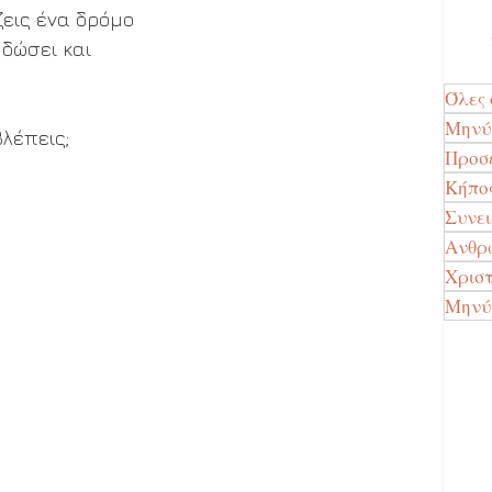
εις ένα δρόμο
 δώσει και
Όλες 
Μην
βλέπεις;
Προσ
Κήπο
Συνε
Ανθρώ
Χρισ
Μηνύ