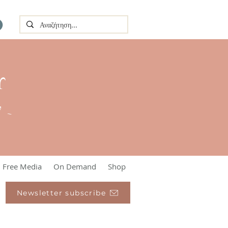
Υ
l ~
Free Media
On Demand
Shop
Newsletter subscribe