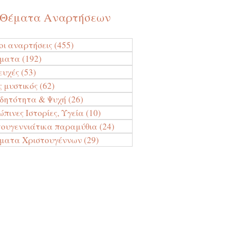
Θέματα Αναρτήσεων
οι αναρτήσεις
(455)
455 Αναρτήσεις
ύματα
(192)
192 Αναρτήσεις
ευχές
(53)
53 Αναρτήσεις
ς μυστικός
(62)
62 Αναρτήσεις
ιδητότητα & Ψυχή
(26)
26 Αναρτήσεις
πινες Ιστορίες, Υγεία
(10)
10 Αναρτήσεις
τουγεννιάτικα παραμύθια
(24)
24 Αναρτήσεις
ματα Χριστουγέννων
(29)
29 Αναρτήσεις