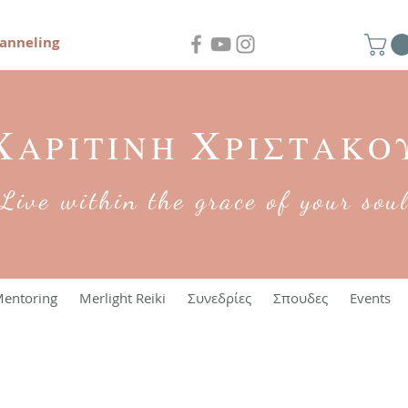
anneling
Χ
Χ
ΑΡΙΤΙΝΗ
ΡΙΣΤΑΚΟ
Live within the grace of your sou
entoring
Merlight Reiki
Συνεδρίες
Σπουδες
Events