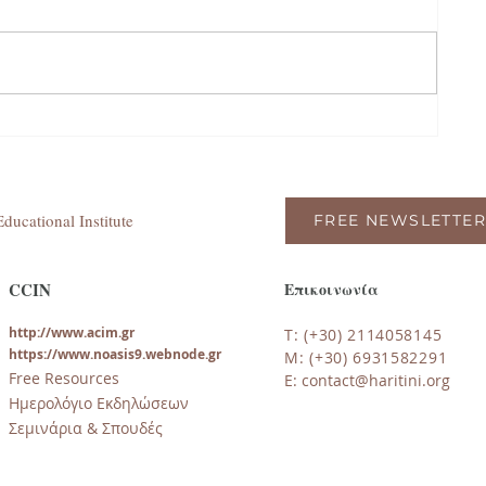
ο;
ducational Institute
FREE NEWSLETTER
CCIN
Επικοινωνία
http://www.acim.gr
T: (+30) 2114058145
https://www.noasi
s9.webnode.gr
M: (+30) 6931582291
Free Resources
E:
contact@haritini.org
Ημερολόγιο Εκδηλώσεων
Σεμινάρια & Σπουδές