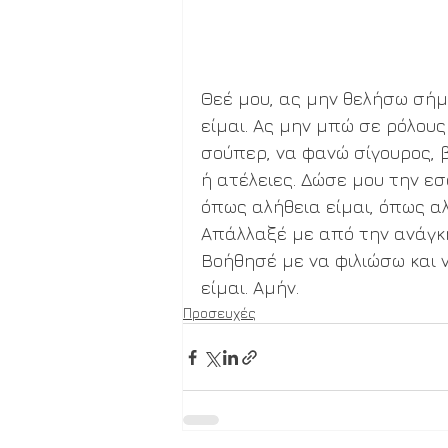
Θεέ μου, ας μην θελήσω σήμ
είμαι. Ας μην μπώ σε ρόλους
σούπερ, να φανώ σίγουρος, 
ή ατέλειες. Δώσε μου την ε
όπως αλήθεια είμαι, όπως αλ
Απάλλαξέ με από την ανάγκη 
Βοήθησέ με να φιλιώσω και ν
είμαι. Αμήν.
Προσευχές