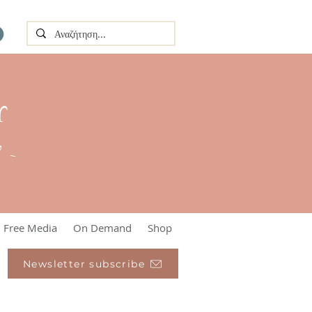
Υ
l ~
Free Media
On Demand
Shop
Newsletter subscribe