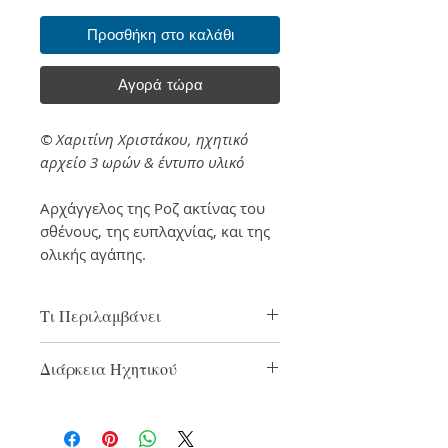
Προσθήκη στο καλάθι
Αγορά τώρα
© Χαριτίνη Χριστάκου, ηχητικό
αρχείο 3 ωρών & έντυπο υλικό
Aρχάγγελος της Ροζ ακτίνας του
σθένους, της ευπλαχνίας, και της
ολικής αγάπης.
Τι Περιλαμβάνει
Ηχητικά Αρχεία
Διάρκεια Ηχητικού
Έντυπο Υλικό (σε μορφή PDF)
3 ώρες