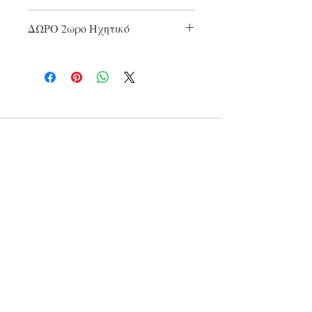
30 λεπτών
ΔΩΡΟ 2ωρο Ηχητικό
"Αγάπη που δεν μπορείς να
Φανταστείς.."