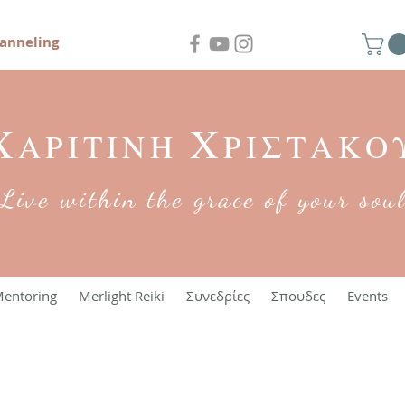
anneling
Χ
Χ
ΑΡΙΤΙΝΗ
ΡΙΣΤΑΚΟ
Live within the grace of your sou
entoring
Merlight Reiki
Συνεδρίες
Σπουδες
Events