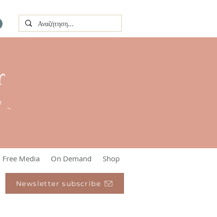
Υ
l ~
Free Media
On Demand
Shop
Newsletter subscribe