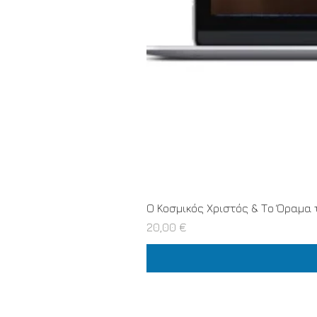
Ο Κοσμικός Χριστός & Το Όραμα 
Τιμή
20,00 €