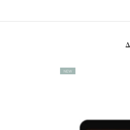
Δ
NEW