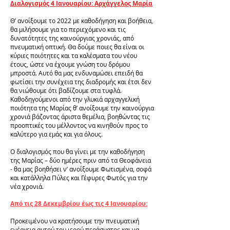
Διαλογισμός 4 Ιανουαρίου: Αρχάγγελος Μαρία
Θ’ ανοίξουμε το 2022 με καθοδήγηση και βοήθεια,
θα μιλήσουμε για το περιεχόμενο και τις
δυνατότητες της καινούργιας χρονιάς, από
πνευματική οπτική. Θα δούμε ποιες θα είναι οι
κύριες ποιότητες και τα καλέσματα του νέου
έτους, ώστε να έχουμε γνώση του δρόμου
μπροστά. Αυτό θα μας ενδυναμώσει επειδή θα
φωτίσει την συνέχεια της διαδρομής και έτσι δεν
θα νιώθουμε ότι βαδίζουμε στα τυφλά.
Καθοδηγούμενοι από την γλυκιά αρχαγγελική
ποιότητα της Μαρίας θ’ ανοίξουμε την καινούργια
χρονιά βάζοντας άριστα θεμέλια, βοηθώντας τις
προοπτικές του μέλλοντος να κινηθούν προς το
καλύτερο για εμάς και για όλους.
Ο διαλογισμός που θα γίνει με την καθοδήγηση
της Μαρίας – δύο ημέρες πριν από τα Θεοφάνεια
- θα μας βοηθήσει ν’ ανοίξουμε Φωτισμένα, σοφά
και κατάλληλα Πύλες και Γέφυρες Φωτός για την
νέα χρονιά.
Από τις 28 Δεκεμβρίου έως τις 4 Ιανουαρίου:
Προκειμένου να κρατήσουμε την πνευματική
ενέργεια αυτού του ιερού περάσματος και να