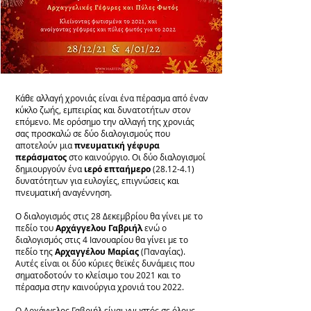
Kάθε αλλαγή χρονιάς είναι ένα πέρασμα από έναν
κύκλο ζωής, εμπειρίας και δυνατοτήτων στον
επόμενο. Με ορόσημο την αλλαγή της χρονιάς
σας προσκαλώ σε δύο διαλογισμούς που
αποτελούν μια
πνευματική γέφυρα
περάσματος
στο καινούργιο. Οι δύο διαλογισμοί
δημιουργούν ένα
ιερό επταήμερο
(28.12-4.1)
δυνατότητων για ευλογίες, επιγνώσεις και
πνευματική αναγέννηση.
Ο διαλογισμός στις 28 Δεκεμβρίου θα γίνει με το
πεδίο του
Αρχάγγελου Γαβριήλ
ενώ ο
διαλογισμός στις 4 Ιανουαρίου θα γίνει με το
πεδίο της
Αρχαγγέλου Μαρίας
(Παναγίας).
Αυτές είναι οι δύο κύριες θεϊκές δυνάμεις που
σηματοδοτούν το κλείσιμο του 2021 και το
πέρασμα στην καινούργια χρονιά του 2022.
Ο Αρχάγγελος Γαβριήλ είναι γνωστός σε όλους