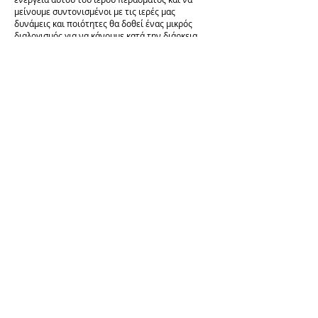
μείνουμε συντονισμένοι με τις ιερές μας
δυνάμεις και ποιότητες θα δοθεί ένας μικρός
διαλογισμός για να κάνουμε κατά την διάρκεια
του επταημέρου που μεσολαβεί μέχρι τον
Διαλογισμό της Μαρίας.
ΠΛΗΡΟΦΟΡΙΕΣ
Ώρες: 19:00 – 20:30
Συμμετοχή σε έναν διαλογισμό: 20 ευρώ
Συμμετοχή και στους δύο διαλογισμούς: 35 ευρώ
Που: οnline μέσω της πλατφόρμας zoom
* στις τιμές δεν συμπεριλαμβάνεται ο Φ.Π.Α.
ΔΗΛΩΣΗ ΣΥΜΜΕΤΟΧΗΣ