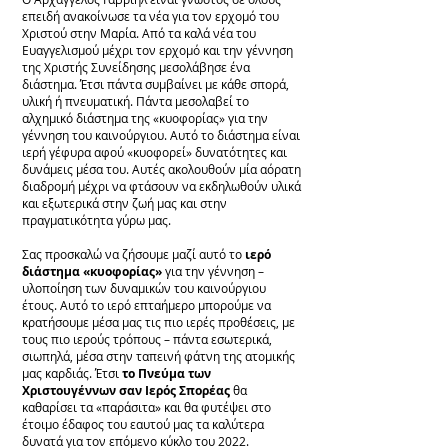
επειδή ανακοίνωσε τα νέα για τον ερχομό του
Χριστού στην Μαρία. Από τα καλά νέα του
Ευαγγελισμού μέχρι τον ερχομό και την γέννηση
της Χριστής Συνείδησης μεσολάβησε ένα
διάστημα. Έτσι πάντα συμβαίνει με κάθε σπορά,
υλική ή πνευματική. Πάντα μεσολαβεί το
αλχημικό διάστημα της «κυοφορίας» για την
γέννηση του καινούργιου. Αυτό το διάστημα είναι
ιερή γέφυρα αφού «κυοφορεί» δυνατότητες και
δυνάμεις μέσα του. Αυτές ακολουθούν μία αόρατη
διαδρομή μέχρι να φτάσουν να εκδηλωθούν υλικά
και εξωτερικά στην ζωή μας και στην
πραγματικότητα γύρω μας.
Σας προσκαλώ να ζήσουμε μαζί αυτό το
ιερό
διάστημα «κυοφορίας»
για την γέννηση –
υλοποίηση των δυναμικών του καινούργιου
έτους. Αυτό το ιερό επταήμερο μπορούμε να
κρατήσουμε μέσα μας τις πιο ιερές προθέσεις, με
τους πιο ιερούς τρόπους – πάντα εσωτερικά,
σιωπηλά, μέσα στην ταπεινή φάτνη της ατομικής
μας καρδιάς. Έτσι
το Πνεύμα των
Χριστουγέννων σαν Ιερός Σπορέας
θα
καθαρίσει τα «παράσιτα» και θα φυτέψει στο
έτοιμο έδαφος του εαυτού μας τα καλύτερα
δυνατά για τον επόμενο κύκλο του 2022.