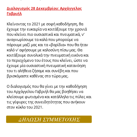
Διαλογισμός 28 Δεκεμβρίου: Αρχάγγελος
Γαβριήλ
Κλείνοντας το 2021 με σοφή καθοδήγηση, θα
έχουμε την ευκαιρία να κοιτάξουμε την χρονιά
που κλείνει πιο ουσιαστικά και πνευματικά, ν’
αναγνωρίσουμε τα καλά που μπορούμε να
πάρουμε μαζί μας και τα «βαρίδια» που θα ήταν
καλό ν’ αφήσουμε με καλοσύνη πίσω μας. Θα
κοιτάξουμε συνολικά την πνευματική εικόνα και
το περιεχόμενο του έτους που κλείνει, ώστε να
έχουμε μία ουσιαστική πνευματική κατανόηση
του τι αλήθεια ζήσαμε και συνέβη και που
βρισκόμαστε καθένας στο τώρα μας.
Ο διαλογισμός που θα γίνει με την καθοδήγηση
του Αρχάγγελου Γαβριήλ θα μας βοηθήσει να
κλείσουμε φωτισμένα και κατάλληλα τις πύλες και
τις γέφυρες της συνειδητότητας που ανήκουν
στον κύκλο του 2021.
ΔΗΛΩΣΗ ΣΥΜΜΕΤΟΧΗΣ