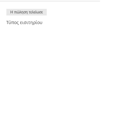
Η πώληση τελείωσε
Τύπος εισιτηρίου
Εγγραφή
Περισσότερες πληροφορίες
Τιμή
15,00 €
+3,60 € Φ.Π.Α
Κοινοποίηση
FREE NEWSLETTER SUBSCRIBE