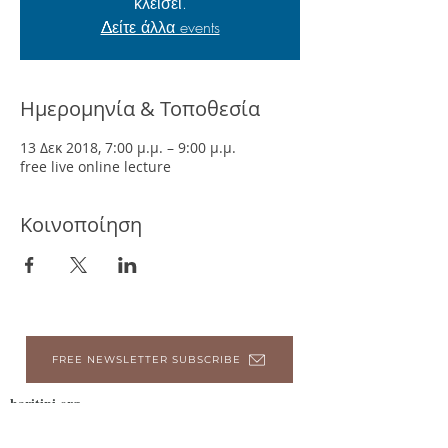
κλέισει.
Δείτε άλλα events
Ημερομηνία & Τοποθεσία
13 Δεκ 2018, 7:00 μ.μ. – 9:00 μ.μ.
free live online lecture
Κοινοποίηση
FREE NEWSLETTER SUBSCRIBE
haritini.org
Σχετικά