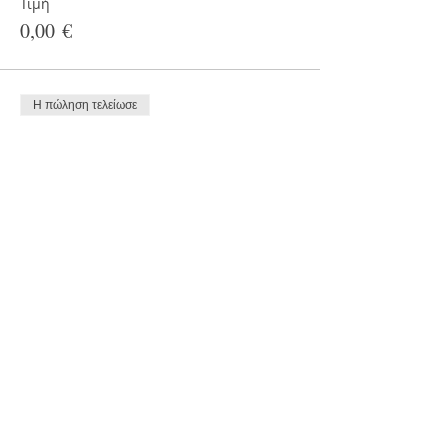
Τιμή
0,00 €
Η πώληση τελείωσε
Τύπος εισιτηρίου
Εγγραφή
Περισσότερες πληροφορίες
Τιμή
60,00 €
+14,40 € Φ.Π.Α
Κοινοποίηση