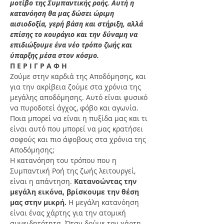
μοτίβο της Συμπαντικής ροής. Αυτή η 
κατανόηση θα μας δώσει ώριμη 
αισιοδοξία, γερή βάση και στήριξη, αλλά 
επίσης το κουράγιο και την δύναμη να 
επιδιώξουμε ένα νέο τρόπο ζωής και 
ύπαρξης μέσα στον κόσμο. 
Π Ε Ρ Ι Γ Ρ Α Φ Η 
Ζούμε στην καρδιά της Αποδόμησης, και 
για την ακρίβεια ζούμε στα χρόνια της 
μεγάλης αποδόμησης. Αυτό είναι φυσικό 
να πυροδοτεί άγχος, φόβο και αγωνία. 
Ποια μπορεί να είναι η πυξίδα μας και τι 
είναι αυτό που μπορεί να μας κρατήσει 
σοφούς και πιο άφοβους στα χρόνια της 
Αποδόμησης;
Η κατανόηση του τρόπου που η 
Συμπαντική Ροή της ζωής λειτουργεί, 
είναι η απάντηση. 
Κατανοώντας την 
μεγάλη εικόνα, βρίσκουμε την θέση 
μας στην μικρή.
 Η μεγάλη κατανόηση 
είναι ένας χάρτης για την ατομική 
συνειδητότητα. Όταν δούμε τον χάρτη, 