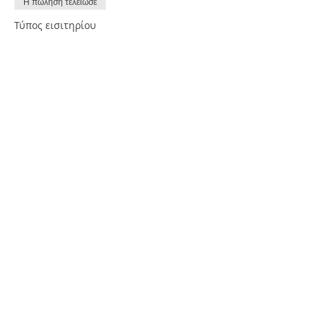
Η πώληση τελείωσε
Τύπος εισιτηρίου
Εγγραφή
Περισσότερες πληροφορίες
Τιμή
35,00 €
+8,40 € Φ.Π.Α
Κοινοποίηση
FREE NEWSLETTER SUBSCRIBE