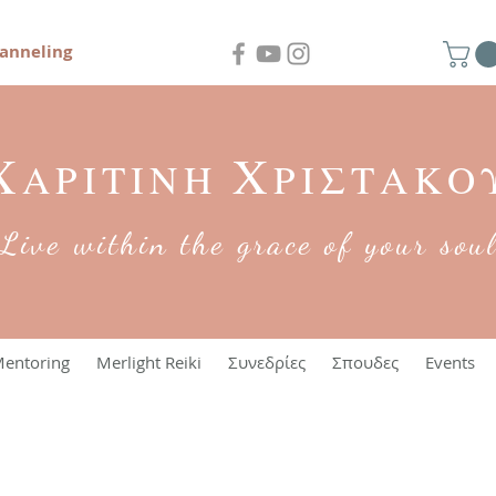
anneling
Χ
Χ
ΑΡΙΤΙΝΗ
ΡΙΣΤΑΚΟ
Live within the grace of your sou
entoring
Merlight Reiki
Συνεδρίες
Σπουδες
Events