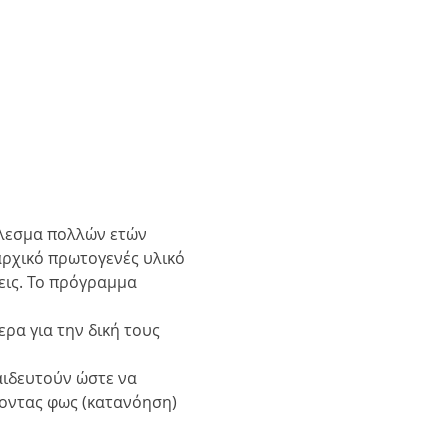
λεσμα πολλών ετών 
αρχικό πρωτογενές υλικό 
εις. Το πρόγραμμα 
ρα για την δική τους 
αιδευτούν ώστε να 
οντας φως (κατανόηση) 