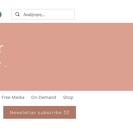
Υ
l ~
Free Media
On Demand
Shop
Newsletter subscribe