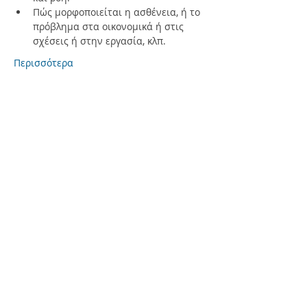
Πώς μορφοποιείται η ασθένεια, ή το 
πρόβλημα στα οικονομικά ή στις 
σχέσεις ή στην εργασία, κλπ.
Περισσότερα
Κοινοποίηση
FREE NEWSLETTER SUBSCRIBE
haritini.org
Σχετικά
Συνεδρίες