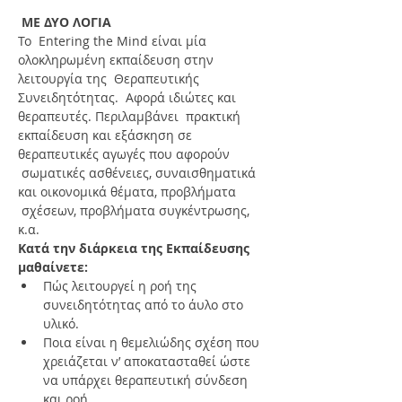
ΜΕ ΔΥΟ ΛΟΓΙΑ
To  Εntering the Μind είναι μία 
ολοκληρωμένη εκπαίδευση στην 
λειτουργία της  Θεραπευτικής 
Συνειδητότητας.  Αφορά ιδιώτες και 
θεραπευτές. Περιλαμβάνει  πρακτική 
εκπαίδευση και εξάσκηση σε 
θεραπευτικές αγωγές που αφορούν 
 σωματικές ασθένειες, συναισθηματικά 
και οικονομικά θέματα, προβλήματα 
 σχέσεων, προβλήματα συγκέντρωσης, 
κ.α.
Κατά την διάρκεια της Εκπαίδευσης 
μαθαίνετε:
Πώς λειτουργεί η ροή της 
συνειδητότητας από το άυλο στο 
υλικό.
Ποια είναι η θεμελιώδης σχέση που 
χρειάζεται ν’ αποκατασταθεί ώστε 
να υπάρχει θεραπευτική σύνδεση 
και ροή.