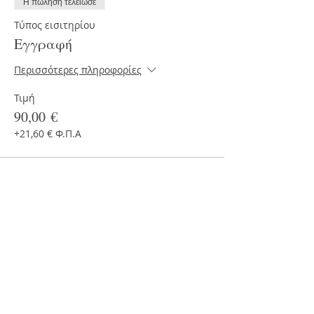
Η πώληση τελείωσε
Τύπος εισιτηρίου
Εγγραφή
Περισσότερες πληροφορίες
Τιμή
90,00 €
+21,60 € Φ.Π.Α
Η πώληση τελείωσε
Τύπος εισιτηρίου
Εγγραφή και στις 7
συναντήσεις
Τιμή
90,00 €
+21,60 € Φ.Π.Α