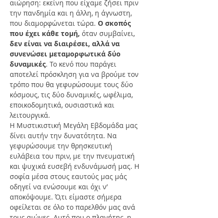
αιώρηση: εκείνη που είχαμε ζήσει πριν 
την πανδημία και η άλλη, η άγνωστη, 
που διαμορφώνεται τώρα. 
Ο σκοπός 
που έχει κάθε τομή,
 όταν συμβαίνει, 
δεν είναι να διαιρέσει, αλλά να 
συνενώσει μεταμορφωτικά δύο 
δυναμικές
. Το κενό που παράγει 
αποτελεί πρόσκληση για να βρούμε τον 
τρόπο που θα γεφυρώσουμε τους δύο 
κόσμους, τις δύο δυναμικές, ωφέλιμα, 
εποικοδομητικά, ουσιαστικά και 
λειτουργικά.
Η Μυστικιστική Μεγάλη Εβδομάδα μας 
δίνει αυτήν την δυνατότητα. Να 
γεφυρώσουμε την θρησκευτική 
ευλάβεια του πριν, με την πνευματική 
και ψυχικά ευσεβή ενδυνάμωσή μας. Η 
σοφία μέσα στους εαυτούς μας μάς 
οδηγεί να ενώσουμε και όχι ν’ 
αποκόψουμε. Ό,τι είμαστε σήμερα 
οφείλεται σε όλο το παρελθόν μας ανά 
τους αιώνες. Αυτό που ο πλανήτης, η 