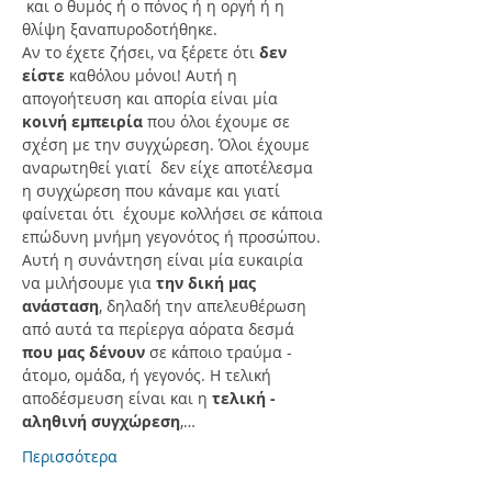
 και ο θυμός ή ο πόνος ή η οργή ή η 
θλίψη ξαναπυροδοτήθηκε.
Αν το έχετε ζήσει, να ξέρετε ότι 
δεν 
είστε
 καθόλου μόνοι! Αυτή η 
απογοήτευση και απορία είναι μία 
κοινή εμπειρία
 που όλοι έχουμε σε 
σχέση με την συγχώρεση. Όλοι έχουμε 
αναρωτηθεί γιατί  δεν είχε αποτέλεσμα 
η συγχώρεση που κάναμε και γιατί 
φαίνεται ότι  έχουμε κολλήσει σε κάποια 
επώδυνη μνήμη γεγονότος ή προσώπου.
Αυτή η συνάντηση είναι μία ευκαιρία 
να μιλήσουμε για 
την δική μας 
ανάσταση
, δηλαδή την απελευθέρωση 
από αυτά τα περίεργα αόρατα δεσμά 
που μας δένουν
 σε κάποιο τραύμα - 
άτομο, ομάδα, ή γεγονός. Η τελική 
αποδέσμευση είναι και η 
τελική - 
αληθινή συγχώρεση
,…
Περισσότερα