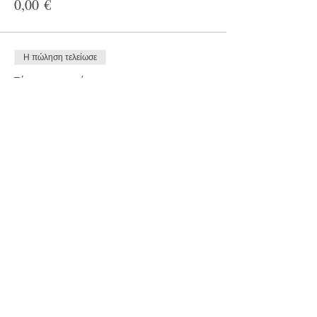
0,00 €
Η πώληση τελείωσε
Τύπος εισιτηρίου
Εγγραφή
Περισσότερες πληροφορίες
Τιμή
20,00 €
+4,80 € Φ.Π.Α
Κοινοποίηση