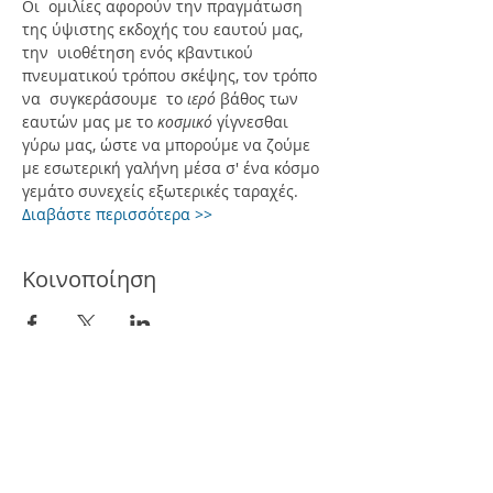
Οι  ομιλίες αφορούν την πραγμάτωση 
της ύψιστης εκδοχής του εαυτού μας, 
την  υιοθέτηση ενός κβαντικού 
πνευματικού τρόπου σκέψης, τον τρόπο 
να  συγκεράσουμε  το 
ιερό 
βάθος των 
εαυτών μας με το 
κοσμικό 
γίγνεσθαι 
γύρω μας, ώστε να μπορούμε να ζούμε 
με εσωτερική γαλήνη μέσα σ' ένα κόσμο 
γεμάτο συνεχείς εξωτερικές ταραχές.
Διαβάστε περισσότερα >> 
Κοινοποίηση
FREE NEWSLETTER SUBSCRIBE
haritini.org