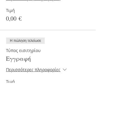
Τιμή
0,00 €
Η πώληση τελείωσε
Τύπος εισιτηρίου
Εγγραφή
Περισσότερες πληροφορίες
Τιμή
20,00 €
+4,80 € Φ.Π.Α
Κοινοποίηση