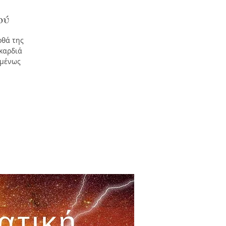
ού
οθά της
καρδιά
ομένως