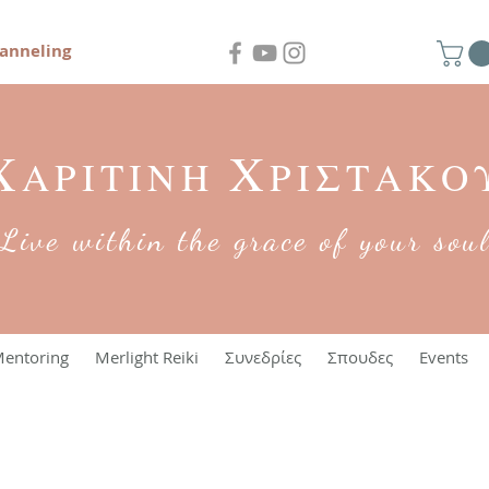
anneling
Χ
Χ
ΑΡΙΤΙΝΗ
ΡΙΣΤΑΚΟ
Live within the grace of your sou
entoring
Merlight Reiki
Συνεδρίες
Σπουδες
Events