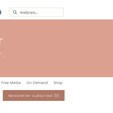
Υ
l ~
Free Media
On Demand
Shop
Newsletter subscribe