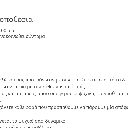
Τοποθεσία
:00 μ.μ.
ανακοινωθεί σύντομα
λώ και σας προτρύνω αν με συντροφέυσετε σε αυτά τα δ
ω εντατικά με τον κάθε έναν από εσάς.
 μας καταστάσεις, όπου υποφέρουμε ψυχικά, συναισθηματικά
.
 χάνετε κάθε φορά που προσπαθούμε να πάρουμε μία απόφ
εται το ψυχικό σας  δυναμικό
ητες μένουν ανεκδήλωτες.