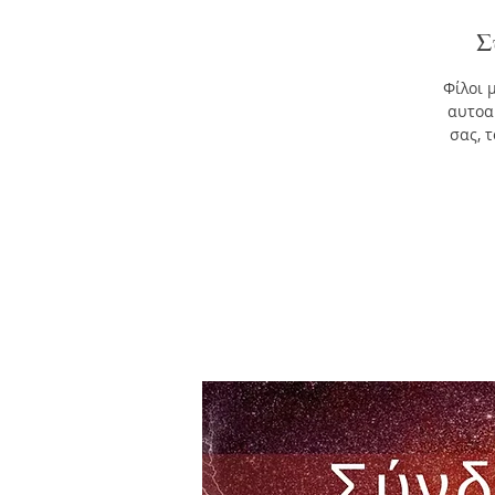
Σ
Φίλοι 
αυτοα
σας, 