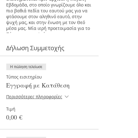
Εβδομάδα, στο οποίο γνωρίζουμε όλο και
πιο βαθιά πεδία του εαυτού μας για να
φτάσουμε στον αληθινό εαυτό, στην
ψυχή μας, και στην ένωση με τον Θεό
μέσα μας. Μία ιερή προετοιμασία για το
Πάσχα και την Ανάσταση.
Π Ε Ρ Ι Γ Ρ Α Φ Η -
Οδεύοντας προς την
Δήλωση Συμμετοχής
ψυχή με την βοήθεια της Τερέζας της
Άβιλα.
Η πώληση τελείωσε
Το ταξίδι στο Εσωτερικό Κάστρο μας
οδηγεί ν' ανακαλύψουμε τι αλήθεια
Τύπος εισιτηρίου
είμαστε και ποιοι αλήθεια είμαστε & πως
Εγγραφή με Κατάθεση
να ζούμε σ' επαφή με το Πνεύμα, την
αλήθεια και τον Εαυτό μας. Μας βοηθά
Περισσότερες πληροφορίες
να ανα-γνωρίσουμε την Θεϊκή Ουσία μας
ώστε να ζούμε ως άτομα με διαμέτρημα
Τιμή
και παρουσία. .
0,00 €
Κάθε μονοπάτι σοφίας περιέχει
αναφορά στην Ψυχή και στον Θεό,
γιατί χωρίς την Ψυχή και την ένωση