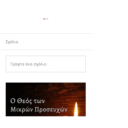
Σχόλια
Ιερή Αναπνοή
Παιδιά της Αγίας
Γράψτε ένα σχόλιο...
Τριάδος