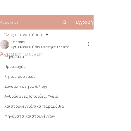
Εγγραφή
Ανάρτηση
Όλες οι αναρτήσεις
Haritini
Όλες οι αναρτήσεις
29 Οκτ 2022
διαβάστηκε 1 λεπτά
Άγραφή στιγμή
Μηνύματα
Προσευχές
Κήπος μυστικός
Συνειδητότητα & Ψυχή
Ανθρώπινες Ιστορίες, Υγεία
Χριστουγεννιάτικα παραμύθια
Μηνύματα Χριστουγέννων