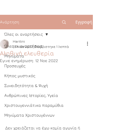
Εγγραφή
Ανάρτηση
Όλες οι αναρτήσεις
Haritini
Όλες οι αναρτήσεις
10 Νοε 2022
διαβάστηκε 1 λεπτά
Αληθινή ελευθερία
Μηνύματα
Έγινε ενημέρωση:
12 Νοε 2022
Προσευχές
Κήπος μυστικός
Συνειδητότητα & Ψυχή
Ανθρώπινες Ιστορίες, Υγεία
Χριστουγεννιάτικα παραμύθια
Μηνύματα Χριστουγέννων
Δεν χρειάζεται να έχω καμία αγωνία ή 