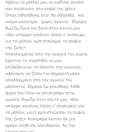
Αφήνω το μέλλον μου να καθίσει απαλά 
σαν πούπουλο, στα σοφά της χέρια. 
Όπως οδηγήθηκα, έτσι θα οδηγηθώ... και 
ακόμα καλύτερα... χωρίς αγωνία... Σήμερα 
θυμίζω ξανά και ξανά στον εαυτό μου: 
«Δεν υπάρχει κανένας λόγος ν' ανησυχώ 
για το μέλλον, εμπιστεύομαι τη σοφία 
της ζωής». 
Απαλλαγμένος από την αγωνία του αύριο, 
έχοντας το παρελθόν να μου 
επιβεβαιώνει το άσκοπο της αγωνίας, 
αφήνομαι να ζήσω την σημερινή μέρα  
απαλλαγμένη από την αγωνία του 
μέλλοντος. Σήμερα ζω ελεύθερη. Κάθε 
φορά που πάω να επιστρέψω στην 
αγωνία, θυμίζω στον εαυτό μου: «Δεν 
υπάρχει κανένας λόγος ν' ανησυχείς για 
το μέλλον, γιατί εμπιστεύεσαι τη σοφία 
της ζωής». Καλημέρα λοιπόν σε μία 
ημέρα αληθινής ελευθερίας. Ας την 
απολαύσουμε! 