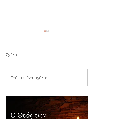
Σχόλια
Ιερή Αναπνοή
Παιδιά της Αγίας
Γράψτε ένα σχόλιο...
Τριάδος