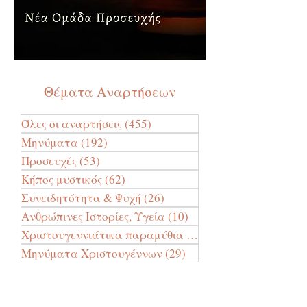
Θέματα Αναρτήσεων
Όλες οι αναρτήσεις
(455)
455 Αναρτήσεις
Μηνύματα
(192)
192 Αναρτήσεις
Προσευχές
(53)
53 Αναρτήσεις
Κήπος μυστικός
(62)
62 Αναρτήσεις
Συνειδητότητα & Ψυχή
(26)
26 Αναρτήσεις
Ανθρώπινες Ιστορίες, Υγεία
(10)
10 Αναρτήσεις
Χριστουγεννιάτικα παραμύθια
(24)
24 Αναρτήσεις
Μηνύματα Χριστουγέννων
(29)
29 Αναρτήσεις