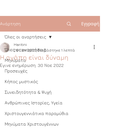
Εγγραφή
Ανάρτηση
Όλες οι αναρτήσεις
Haritini
Όλες οι αναρτήσεις
26 Σεπ 2022
διαβάστηκε 1 λεπτά
Η αγάπη είναι δύναμη
Μηνύματα
Έγινε ενημέρωση:
30 Νοε 2022
Προσευχές
Κήπος μυστικός
Συνειδητότητα & Ψυχή
Ανθρώπινες Ιστορίες, Υγεία
Χριστουγεννιάτικα παραμύθια
Μηνύματα Χριστουγέννων