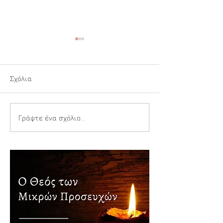
Σχόλια
Ιερή Αναπνοή
Παιδιά της Αγίας
Γράψτε ένα σχόλιο...
Τριάδος