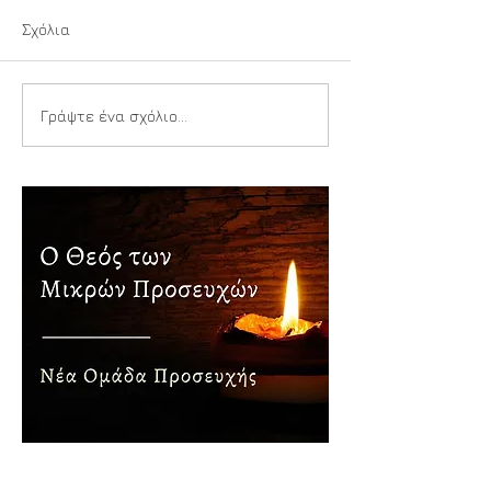
Σχόλια
Ιερή Αναπνοή
Παιδιά της Αγίας
Γράψτε ένα σχόλιο...
Τριάδος