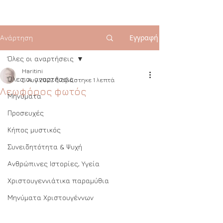
Εγγραφή
Ανάρτηση
Όλες οι αναρτήσεις
Haritini
Όλες οι αναρτήσεις
6 Αυγ 2022
διαβάστηκε 1 λεπτά
Λεωφόρος φωτός
Μηνύματα
Προσευχές
Κήπος μυστικός
Συνειδητότητα & Ψυχή
Ανθρώπινες Ιστορίες, Υγεία
Χριστουγεννιάτικα παραμύθια
Μηνύματα Χριστουγέννων