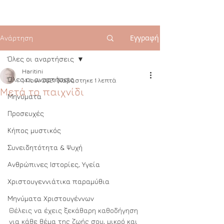
Εγγραφή
Ανάρτηση
Όλες οι αναρτήσεις
Haritini
Όλες οι αναρτήσεις
14 Ιουν 2021
διαβάστηκε 1 λεπτά
Μετά το παιχνίδι
Μηνύματα
Προσευχές
Κήπος μυστικός
Συνειδητότητα & Ψυχή
Ανθρώπινες Ιστορίες, Υγεία
Χριστουγεννιάτικα παραμύθια
Μηνύματα Χριστουγέννων
Θέλεις να έχεις ξεκάθαρη καθοδήγηση 
για κάθε θέμα της ζωής σου, μικρό και 