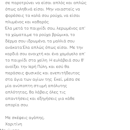
σε παροτρύνει να είσαι απλός και απλώς 
όπως αληθινά είσαι. Μην νοιαστείς να 
φορέσεις τα καλά σου ρούχα, να είσαι 
πλυμένος και καθαρός.
Έλα μετά το παιχνίδι σου, λερωμένος απ' 
τα χώματα,με τα ρούχα βρώμικα, το 
δέρμα σου ιδρωμένο, τα μαλλιά σου 
ανάκατα.Έλα απλώς όπως είσαι. Με την 
καρδιά σου ανοιχτή και ένα χαμόγελο απ' 
το παιχνίδι στα χείλη. Η ευλάβειά σου θ' 
ανοίξει την Ιερή Πύλη, και εσύ θα 
περάσεις φυσικός και ανεπιτήδευτος 
στα άγια των αγίων της. Εκεί, μέσα σε 
μία ανύποπτη στιγμή απόλυτης 
απλότητας, θα λάβεις όλες τις 
απαντήσεις και εξηγήσεις για κάθε 
απορία σου.
Με σκέψεις αγάπης,
Χαριτίνη