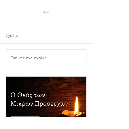
Σχόλια
Ιερή Αναπνοή
Παιδιά της Αγίας
Γράψτε ένα σχόλιο...
Τριάδος