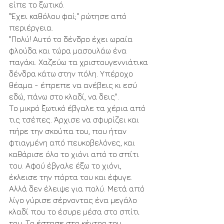
είπε το ξωτικό.
"Έχει καθόλου φαί;" ρώτησε από 
περιέργεια.
"Πολύ! Αυτό το δένδρο έχει ωραία 
φλούδα και τώρα μασουλάω ένα 
παγάκι. Χαζεύω τα χριστουγεννιάτικα 
δένδρα κάτω στην πόλη. Υπέροχο 
θέαμα - έπρεπε να ανέβεις κι εσύ 
εδώ, πάνω στο κλαδί, να δεις".
Το μικρό ξωτικό έβγαλε τα χέρια από 
τις τσέπες. Άρχισε να σφυρίζει και 
πήρε την σκούπα του, που ήταν 
φτιαγμένη από πευκοβελόνες, και 
καθάρισε όλο το χιόνι από το σπίτι 
του. Αφού έβγαλε έξω το χιόνι, 
έκλεισε την πόρτα του και έφυγε. 
Αλλά δεν έλειψε για πολύ. Μετά από 
λίγο γύρισε σέρνοντας ένα μεγάλο 
κλαδί που το έσυρε μέσα στο σπίτι 
του. Το έστησε στο κέντρο του 