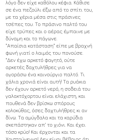
λόγο δεν είχε καθόλου κέφια. Κάθισε 
σε ένα πεζούλι έξω από το σπίτι του, 
με τα χέρια μέσα στις πράσινες 
τσέπες του. Το πράσινο παλτό του 
είχε τρύπες και ο αέρας έμπαινε με 
δύναμη και το πάγωνε. 
"Απαίσια κατάσταση" είπε με βραχνή 
φωνή γιατί ο λαιμός του πονούσε. 
"Δεν έχω αρκετό φαγητό, ούτε 
αρκετές δαχτυλήθρες για να 
αγοράσω ένα καινούργιο παλτό. Τι 
χάλια χρονιά είναι αυτή! Τα ρυάκια 
δεν έχουν αρκετό νερό, η σοδειά του 
γαλακτόχορτου είναι ελάχιστη, και 
πουθενά δεν βρίσκω σπόρους 
κολοκύθας, όσες δαχτυλήθρες κι αν 
δίνω. Τα αμύγδαλα και τα καρύδια 
σκεπάστηκαν απ' το χιόνι. Και έχει 
τόσο κρύο! Και έρχονται και τα 
Χριστούγεννα! Δεν είμαι βέβαιος ότι 