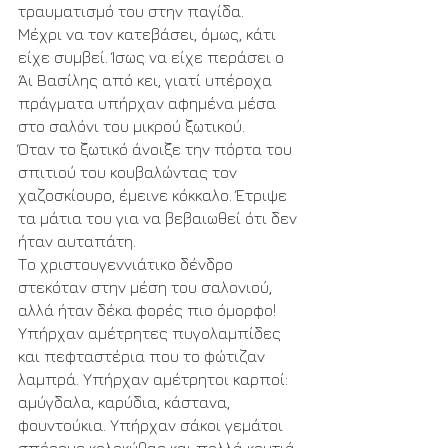
τραυματισμό του στην παγίδα.
Μέχρι να τον κατεβάσει, όμως, κάτι 
είχε συμβεί. Ίσως να είχε περάσει ο 
Άι Βασίλης από κει, γιατί υπέροχα 
πράγματα υπήρχαν αφημένα μέσα 
στο σαλόνι του μικρού ξωτικού.
Όταν το ξωτικό άνοιξε την πόρτα του 
σπιτιού του κουβαλώντας τον 
χαζοσκίουρο, έμεινε κόκκαλο. Έτριψε 
τα μάτια του για να βεβαιωθεί ότι δεν 
ήταν αυταπάτη. 
Το χριστουγεννιάτικο δένδρο 
στεκόταν στην μέση του σαλονιού, 
αλλά ήταν δέκα φορές πιο όμορφο! 
Υπήρχαν αμέτρητες πυγολαμπίδες 
και πεφταστέρια που το φώτιζαν 
λαμπρά. Υπήρχαν αμέτρητοι καρποί: 
αμύγδαλα, καρύδια, κάστανα, 
φουντούκια. Υπήρχαν σάκοι γεμάτοι 