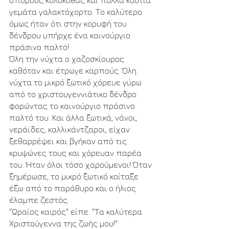
σπόρους κολοκύθας και πολλά κουτιά 
γεμάτα γαλακτόχορτο. Το καλύτερο 
όμως ήταν ότι στην κορυφή του 
δένδρου υπήρχε ένα καινούργιο 
πράσινο παλτό!
Όλη την νύχτα ο χαζοσκίουρος 
καθόταν και έτρωγε καρπούς. Όλη 
νύχτα το μικρό ξωτικό χόρευε γύρω 
από το χριστουγεννιάτικο δένδρο 
φορώντας το καινούργιο πράσινο 
παλτό του. Και άλλα ξωτικά, νάνοι, 
νεράϊδες, καλλικάντζαροι, είχαν 
ξεθαρρέψει και βγήκαν από τις 
κρυψώνες τους και χόρευαν παρέα 
του. Ήταν όλοι τόσο χαρούμενοι! Όταν 
ξημέρωσε, το μικρό ξωτικό κοίταξε 
έξω από το παράθυρο και ο ήλιος 
έλαμπε ζεστός.
"Ωραίος καιρός" είπε. "Τα καλύτερα 
Χριστούγεννα της ζωής μου!"