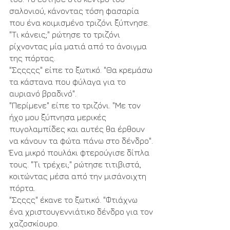
σαλονιού, κάνοντας τόση φασαρία 
που ένα κοιμισμένο τριζόνι ξύπνησε. 
"Τι κάνεις;" ρώτησε το τριζόνι 
ρίχνοντας μία ματιά από το άνοιγμα 
της πόρτας.
"Σςςςςς" είπε το ξωτικό. "Θα κρεμάσω 
τα κάστανα που φύλαγα για το 
αυριανό βραδινό".
"Περίμενε" είπε το τριζόνι. "Με τον 
ήχο μου ξύπνησα μερικές 
πυγολαμπίδες και αυτές θα έρθουν 
να κάνουν τα φώτα πάνω στο δένδρο".
Ένα μικρό πουλάκι φτερούγισε δίπλα 
τους. "Τι τρέχει;" ρώτησε τιτιβιστά, 
κοιτώντας μέσα από την μισάνοιχτη 
πόρτα.
"Σςςςς" έκανε το ξωτικό. "Φτιάχνω 
ένα χριστουγεννιάτικο δένδρο για τον 
χαζοσκίουρο.