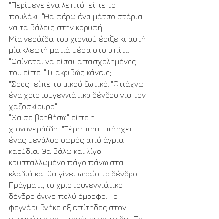
"Περίμενε ένα λεπτό" είπε το 
πουλάκι. "Θα φέρω ένα μάτσο στάρια 
να τα βάλεις στην κορυφή".
Μία νεράϊδα του χιονιού έριξε κι αυτή 
μία κλεφτή ματιά μέσα στο σπίτι. 
"Φαίνεται να είσαι απασχολημένος" 
του είπε. "Τι ακριβώς κάνεις;"
"Σςςς" είπε το μικρό ξωτικό. "Φτιάχνω 
ένα χριστουγεννιάτικο δένδρο για τον 
χαζοσκίουρο".
"Θα σε βοηθήσω" είπε η 
χιονονεράϊδα. "Ξέρω που υπάρχει 
ένας μεγάλος σωρός από άγρια 
καρύδια. Θα βάλω και λίγο 
κρυσταλλωμένο πάγο πάνω στα 
κλαδιά και θα γίνει ωραίο το δένδρο".
Πράγματι, το χριστουγεννιάτικο 
δένδρο έγινε πολύ όμορφο. Το 
φεγγάρι βγήκε εξ επίτηδες στον 
ουρανό για να μπορέσει να το δει. Το 