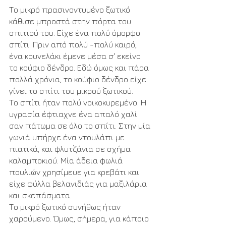
Το μικρό πρασινοντυμένο ξωτικό 
κάθισε μπροστά στην πόρτα του 
σπιτιού του. Είχε ένα πολύ όμορφο 
σπίτι. Πριν από πολύ -πολύ καιρό, 
ένα κουνελάκι έμενε μέσα σ' εκείνο 
το κούφιο δένδρο. Εδώ όμως και πάρα 
πολλά χρόνια, το κούφιο δένδρο είχε 
γίνει το σπίτι του μικρού ξωτικού.
Το σπίτι ήταν πολύ νοικοκυρεμένο. Η 
υγρασία έφτιαχνε ένα απαλό χαλί 
σαν πάτωμα σε όλο το σπίτι. Στην μία 
γωνιά υπήρχε ένα ντουλάπι με 
πιατικά, και φλυτζάνια σε σχήμα 
καλαμποκιού. Μία άδεια φωλιά 
πουλιών χρησίμευε για κρεβάτι και 
είχε φύλλα βελανιδιάς για μαξιλάρια 
και σκεπάσματα.
Το μικρό ξωτικό συνήθως ήταν 
χαρούμενο. Όμως, σήμερα, για κάποιο 