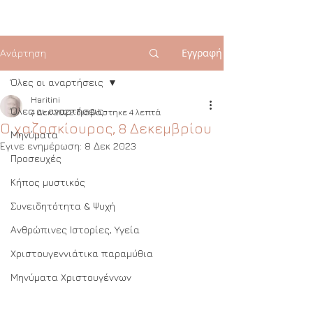
Εγγραφή
Ανάρτηση
Όλες οι αναρτήσεις
Haritini
Όλες οι αναρτήσεις
4 Δεκ 2022
διαβάστηκε 4 λεπτά
Ο χαζοσκίουρος, 8 Δεκεμβρίου
Μηνύματα
Έγινε ενημέρωση:
8 Δεκ 2023
Προσευχές
Κήπος μυστικός
Συνειδητότητα & Ψυχή
Ανθρώπινες Ιστορίες, Υγεία
Χριστουγεννιάτικα παραμύθια
Μηνύματα Χριστουγέννων