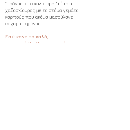
"Πράγματι τα καλύτερα!" είπε ο 
χαζοσκίουρος με το στόμα γεμάτο 
καρπούς που ακόμα μασούλαγε 
ευχαριστημένος. 
Εσύ κάνε το καλό,
και αυτό θα βρει τον τρόπο,
να σου έρθει πολλαπλό!
Η νεράϊδα Χαριτίνη και το μικρό 
ξωτικό Εμπού
Copyright 2013-2023
Χριστουγεννιάτικα παραμύθια