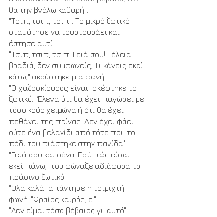
θα την βγάλω καθαρή".
"Τσιπ, τσιπ, τσιπ". Το μικρό ξωτικό 
σταμάτησε να τουρτουράει και 
έστησε αυτί...
"Τσιπ, τσιπ, τσιπ. Γειά σου! Τέλεια 
βραδιά, δεν συμφωνείς; Τι κάνεις εκεί 
κάτω;" ακούστηκε μία φωνή.  
"Ο χαζοσκίουρος είναι" σκέφτηκε το 
ξωτικό. "Έλεγα ότι θα έχει παγώσει με 
τόσο κρύο χειμώνα ή ότι θα έχει 
πεθάνει της πείνας. Δεν έχει φάει 
ούτε ένα βελανίδι από τότε που το 
πόδι του πιάστηκε στην παγίδα".
"Γειά σου και σένα. Εσύ πώς είσαι 
εκεί πάνω;" του φώναξε αδιάφορα το 
πράσινο ξωτικό.
"Όλα καλά" απάντησε η τσιριχτή 
φωνή. "Ωραίος καιρός, ε;"
"Δεν είμαι τόσο βέβαιος γι' αυτό" 