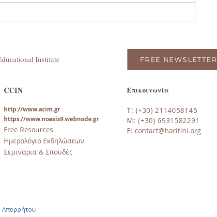
ducational Institute
FREE NEWSLETTER
CCIN
Επικοινωνία
http://www.acim.gr
T: (+30) 2114058145
https://www.noasi
s9.webnode.gr
M: (+30) 6931582291
Free Resources
E:
contact@haritini.org
Ημερολόγιο Εκδηλώσεων
Σεμινάρια & Σπουδές
ή Απορρήτου