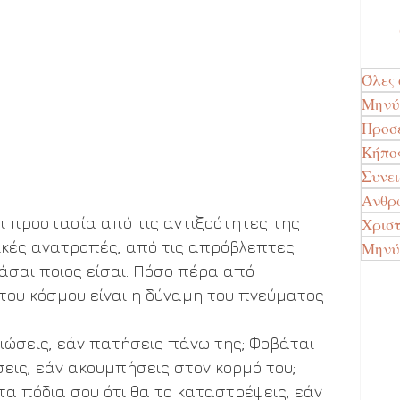
Όλες 
Μην
Προσ
Κήπο
Συνε
Ανθρώ
αι προστασία από τις αντιξοότητες της 
Χρισ
ικές ανατροπές, από τις απρόβλεπτες 
Μηνύ
μάσαι ποιος είσαι. Πόσο πέρα από 
ου κόσμου είναι η δύναμη του πνεύματος 
λιώσεις, εάν πατήσεις πάνω της; Φοβάται 
σεις, εάν ακουμπήσεις στον κορμό του; 
α πόδια σου ότι θα το καταστρέψεις, εάν 