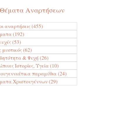
Θέματα Αναρτήσεων
οι αναρτήσεις
(455)
455 Αναρτήσεις
ύματα
(192)
192 Αναρτήσεις
ευχές
(53)
53 Αναρτήσεις
ς μυστικός
(62)
62 Αναρτήσεις
ιδητότητα & Ψυχή
(26)
26 Αναρτήσεις
πινες Ιστορίες, Υγεία
(10)
10 Αναρτήσεις
τουγεννιάτικα παραμύθια
(24)
24 Αναρτήσεις
ματα Χριστουγέννων
(29)
29 Αναρτήσεις