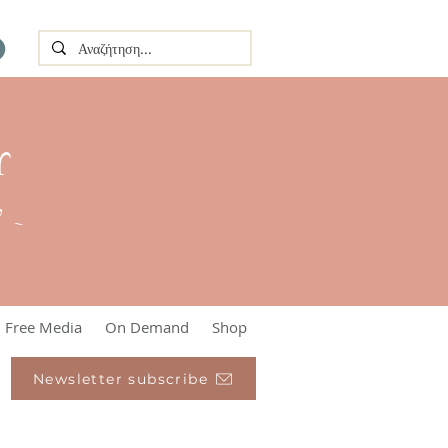
Υ
l ~
Free Media
On Demand
Shop
Newsletter subscribe