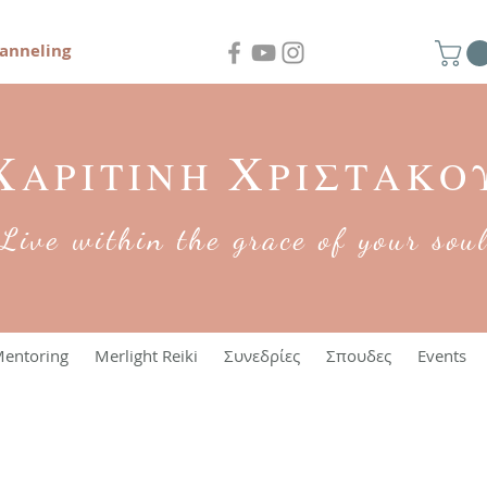
anneling
Χ
Χ
ΑΡΙΤΙΝΗ
ΡΙΣΤΑΚΟ
Live within the grace of your sou
entoring
Merlight Reiki
Συνεδρίες
Σπουδες
Events