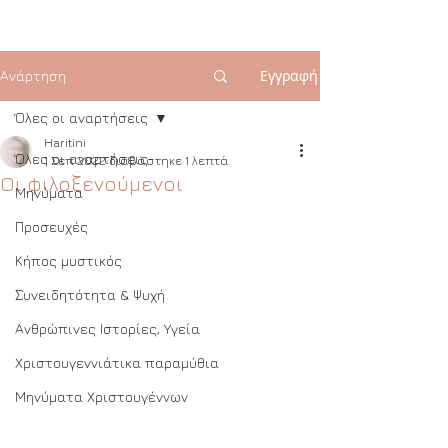
Εγγραφή
Ανάρτηση
Όλες οι αναρτήσεις
Haritini
Όλες οι αναρτήσεις
1 Σεπ 2022
διαβάστηκε 1 λεπτά
Oι φιλοξενούμενοι
Μηνύματα
Προσευχές
Κήπος μυστικός
Συνειδητότητα & Ψυχή
Ανθρώπινες Ιστορίες, Υγεία
Χριστουγεννιάτικα παραμύθια
Μηνύματα Χριστουγέννων