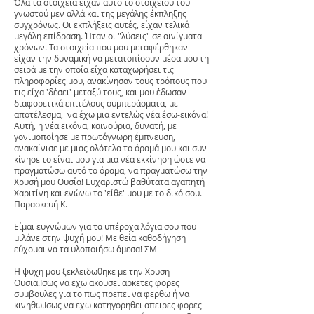
Όλα τα στοιχεία είχαν αυτό το στοιχείου του
γνωστού μεν αλλά και της μεγάλης έκπληξης
συγχρόνως. Οι εκπλήξεις αυτές, είχαν τελικά
μεγάλη επίδραση. Ήταν οι "λύσεις" σε αινίγματα
χρόνων. Τα στοιχεία που μου μεταφέρθηκαν
είχαν την δυναμική να μετατοπίσουν μέσα μου τη
σειρά με την οποία είχα καταχωρήσει τις
πληροφορίες μου, ανακίνησαν τους τρόπους που
τις είχα 'δέσει' μεταξύ τους, και μου έδωσαν
διαφορετικά επιτέλους συμπεράσματα, με
αποτέλεσμα, να έχω μια εντελώς νέα έσω-εικόνα!
Αυτή, η νέα εικόνα, καινούρια, δυνατή, με
γονιμοποίησε με πρωτόγνωρη έμπνευση,
ανακαίνισε με μιας ολότελα το όραμά μου και συν-
κίνησε το είναι μου για μια νέα εκκίνηση ώστε να
πραγματώσω αυτό το όραμα, να πραγματώσω την
Χρυσή μου Ουσία! Ευχαριστώ βαθύτατα αγαπητή
Χαριτίνη και ενώνω το 'είθε' μου με το δικό σου.
Παρασκευή Κ.
Είμαι ευγνώμων για τα υπέροχα λόγια σου που
μιλάνε στην ψυχή μου! Με θεία καθοδήγηση
εύχομαι να τα υλοποιήσω άμεσα! ΣΜ
Η ψυχη μου ξεκλειδωθηκε με την Χρυση
Ουσια.Ισως να εχω ακουσει αρκετες φορες
συμβουλες για το πως πρεπει να φερθω ή να
κινηθω.Ισως να εχω κατηγορηθει απειρες φορες