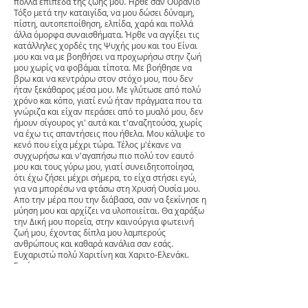
πολλά επίπεδα της ζωής μου. Ήρθε σαν Ουράνιο
Τόξο μετά την καταιγίδα, να μου δώσει δύναμη,
πίστη, αυτοπεποίθηση, ελπίδα, χαρά και πολλά
άλλα όμορφα συναισθήματα. Ήρθε να αγγίξει τις
κατάλληλες χορδές της Ψυχής μου και του Είναι
μου και να με βοηθήσει να προχωρήσω στην ζωή
μου χωρίς να φοβάμαι τίποτα. Με βοήθησε να
βρω και να κεντράρω στον στόχο μου, που δεν
ήταν ξεκάθαρος μέσα μου. Με γλύτωσε από πολύ
χρόνο και κόπο, γιατί ενώ ήταν πράγματα που τα
γνώριζα και είχαν περάσει από το μυαλό μου, δεν
ήμουν σίγουρος γι' αυτά και τ'αναζητούσα, χωρίς
να έχω τις απαντήσεις που ήθελα. Μου κάλυψε το
κενό που είχα μέχρι τώρα. Τέλος μ'έκανε να
συγχωρήσω και ν'αγαπήσω πιο πολύ τον εαυτό
μου και τους γύρω μου, γιατί συνειδητοποίησα,
ότι έχω ζήσει μέχρι σήμερα, το είχα στήσει εγώ,
για να μπορέσω να φτάσω στη Χρυσή Ουσία μου.
Απο την μέρα που την διάβασα, σαν να ξεκίνησε η
μύηση μου και αρχίζει να υλοποιείται. Θα χαράξω
την Δική μου πορεία, στην καινούργια φωτεινή
ζωή μου, έχοντας δίπλα μου λαμπερούς
ανθρώπους και καθαρά κανάλια σαν εσάς.
Ευχαριστώ πολύ Χαριτίνη και Χαριτο-Ελενάκι.
Γεράσιμος
Αγαπημενη Χαριτινη ,
Εφτασε στα χερια μου, η Χρυση Ουσια της Ψυχης