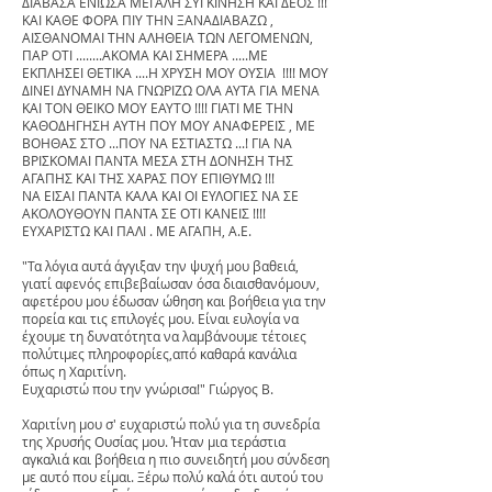
ΔΙΑΒΑΣΑ ΕΝΙΩΣΑ ΜΕΓΑΛΗ ΣΥΓΚΙΝΗΣΗ ΚΑΙ ΔΕΟΣ !!!
ΚΑΙ ΚΑΘΕ ΦΟΡΑ ΠΙΥ ΤΗΝ ΞΑΝΑΔΙΑΒΑΖΩ ,
ΑΙΣΘΑΝΟΜΑΙ ΤΗΝ ΑΛΗΘΕΙΑ ΤΩΝ ΛΕΓΟΜΕΝΩΝ,
ΠΑΡ ΟΤΙ ........ΑΚΟΜΑ ΚΑΙ ΣΗΜΕΡΑ .....ΜΕ
ΕΚΠΛΗΣΕΙ ΘΕΤΙΚΑ ....Η ΧΡΥΣΗ ΜΟΥ ΟΥΣΙΑ !!!! ΜΟΥ
ΔΙΝΕΙ ΔΥΝΑΜΗ ΝΑ ΓΝΩΡΙΖΩ ΟΛΑ ΑΥΤΑ ΓΙΑ ΜΕΝΑ
ΚΑΙ ΤΟΝ ΘΕΙΚΟ ΜΟΥ ΕΑΥΤΟ !!!! ΓΙΑΤΙ ΜΕ ΤΗΝ
ΚΑΘΟΔΗΓΗΣΗ ΑΥΤΗ ΠΟΥ ΜΟΥ ΑΝΑΦΕΡΕΙΣ , ΜΕ
ΒΟΗΘΑΣ ΣΤΟ ...ΠΟΥ ΝΑ ΕΣΤΙΑΣΤΩ ...! ΓΙΑ ΝΑ
ΒΡΙΣΚΟΜΑΙ ΠΑΝΤΑ ΜΕΣΑ ΣΤΗ ΔΟΝΗΣΗ ΤΗΣ
ΑΓΑΠΗΣ ΚΑΙ ΤΗΣ ΧΑΡΑΣ ΠΟΥ ΕΠΙΘΥΜΩ !!!
ΝΑ ΕΙΣΑΙ ΠΑΝΤΑ ΚΑΛΑ ΚΑΙ ΟΙ ΕΥΛΟΓΙΕΣ ΝΑ ΣΕ
ΑΚΟΛΟΥΘΟΥΝ ΠΑΝΤΑ ΣΕ ΟΤΙ ΚΑΝΕΙΣ !!!!
ΕΥΧΑΡΙΣΤΩ ΚΑΙ ΠΑΛΙ . ΜΕ ΑΓΑΠΗ, Α.Ε.
"Τα λόγια αυτά άγγιξαν την ψυχή μου βαθειά,
γιατί αφενός επιβεβαίωσαν όσα διαισθανόμουν,
αφετέρου μου έδωσαν ώθηση και βοήθεια για την
πορεία και τις επιλογές μου. Είναι ευλογία να
έχουμε τη δυνατότητα να λαμβάνουμε τέτοιες
πολύτιμες πληροφορίες,από καθαρά κανάλια
όπως η Χαριτίνη.
Ευχαριστώ που την γνώρισα!" Γιώργος Β.
Χαριτίνη μου σ' ευχαριστώ πολύ για τη συνεδρία
της Χρυσής Ουσίας μου. Ήταν μια τεράστια
αγκαλιά και βοήθεια η πιο συνειδητή μου σύνδεση
με αυτό που είμαι. Ξέρω πολύ καλά ότι αυτού του