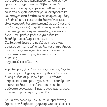
αυτό ακριβώς που περιγράφεις και ψάχνω τον
τρόπο. Η πραγματικότητα βέβαια είναι ότι το
κάνω όλη μου την ζωή με τους ανθρώπους με
τους οποίους συναναστρέφομαι σε προσωπικό
και επαγγελματικό επίπεδο σε καθημερινή βάση.
Η διάθεσή μου τα τελευταία δύο χρόνια όμως
είναι να ασχοληθώ αποκλειστικά με αυτό και από
αυτό να εξασφαλίζω την διαβίωσή μου ώστε να
μην υπάρχει ανάγκη να σπαταλώ χρόνο σε κάτι
άλλο. Ηταν μεγάλη βοήθεια για εμένα και
ξεκαθάρισμα σκέψης το κείμενο που
έλαβα.Ξεκαθάρισε στο μυαλό μου πως είναι
στημένο το "παιχνίδι" όπως λες και οι προκλήσεις
μέσα από τις οποίες αναδύονται σιγά-σιγά οι
πραγματικές ποιότητες, δυνατότητες και
δυνάμεις.
Ευχαριστώ και πάλι. Α.Π.
Χαριτίνη μου, γλυκιά είσαι ένας ένσαρκος άγγελος
πάνω στη γη! Η χρυσή ουσία ήρθε κι έδεσε πολύ
όμορφα μέσα στην καρδιά μου. Συντόνισε
πληροφορίες που μου είχαν δοθεί. Ξεκαθάρισαν
σημαντικά βήματα της ζωής μου. Σου είμαι
βαθύτατα ευγνώμων. Είμαστε όλοι, πάντα, μέσα
στο φως, τη γαλήνη, τη χαρά! Κ.Ν.
Σε μια περίοδο αμφιβολιών και αβεβαιότητας
ζήτησα την βοήθεια της Χρυσής Ουσίας μέσω της