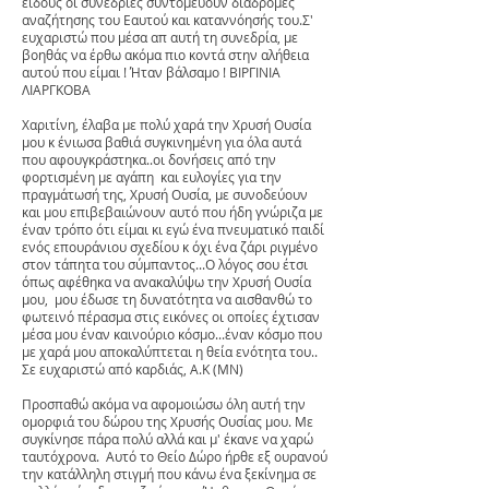
είδους οι συνεδρίες συντομεύουν διαδρομές
αναζήτησης του Εαυτού και καταννόησής του.Σ'
ευχαριστώ που μέσα απ αυτή τη συνεδρία, με
βοηθάς να έρθω ακόμα πιο κοντά στην αλήθεια
αυτού που είμαι ! Ήταν βάλσαμο ! ΒΙΡΓΙΝΙΑ
ΛΙΑΡΓΚΟΒΑ
Χαριτίνη, έλαβα με πολύ χαρά την Χρυσή Ουσία
μου κ ένιωσα βαθιά συγκινημένη για όλα αυτά
που αφουγκράστηκα..οι δονήσεις από την
φορτισμένη με αγάπη και ευλογίες για την
πραγμάτωσή της, Χρυσή Ουσία, με συνοδεύουν
και μου επιβεβαιώνουν αυτό που ήδη γνώριζα με
έναν τρόπο ότι είμαι κι εγώ ένα πνευματικό παιδί
ενός επουράνιου σχεδίου κ όχι ένα ζάρι ριγμένο
στον τάπητα του σύμπαντος...Ο λόγος σου έτσι
όπως αφέθηκα να ανακαλύψω την Χρυσή Ουσία
μου, μου έδωσε τη δυνατότητα να αισθανθώ το
φωτεινό πέρασμα στις εικόνες οι οποίες έχτισαν
μέσα μου έναν καινούριο κόσμο...έναν κόσμο που
με χαρά μου αποκαλύπτεται η θεία ενότητα του..
Σε ευχαριστώ από καρδιάς, Α.Κ (ΜΝ)
Προσπαθώ ακόμα να αφομοιώσω όλη αυτή την
ομορφιά του δώρου της Χρυσής Ουσίας μου. Με
συγκίνησε πάρα πολύ αλλά και μ' έκανε να χαρώ
ταυτόχρονα. Αυτό το Θείο Δώρο ήρθε εξ ουρανού
την κατάλληλη στιγμή που κάνω ένα ξεκίνημα σε