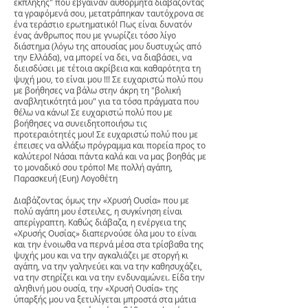
έκπληξης" που έβγαιναν αυθόρμητα διαβάζοντας
τα γραφόμενά σου, μετατράπηκαν ταυτόχρονα σε
ένα τεράστιο ερωτηματικό! Πως είναι δυνατόν
ένας άνθρωπος που με γνωρίζει τόσο λίγο
διάστημα (λόγω της απουσίας μου δυστυχώς από
την Ελλάδα), να μπορεί να δει, να διαβάσει, να
διεισδύσει με τέτοια ακρίβεια και καθαρότητα τη
ψυχή μου, το είναι μου !!! Σε ευχαριστώ πολύ που
με βοήθησες να βάλω στην άκρη τη "βολική
αναβλητικότητά μου" για τα τόσα πράγματα που
θέλω να κάνω! Σε ευχαριστώ πολύ που με
βοήθησες να συνειδητοποιήσω τις
προτεραιότητές μου! Σε ευχαριστώ πολύ που με
έπεισες να αλλάξω πρόγραμμα και πορεία προς το
καλύτερο! Νάσαι πάντα καλά και να μας βοηθάς με
το μοναδικό σου τρόπο! Με πολλή αγάπη,
Παρασκευή (Ευη) Λογοθέτη
Διαβάζοντας όμως την «Χρυσή Ουσία» που με
πολύ αγάπη μου έστειλες, η συγκίνηση είναι
απερίγραπτη. Καθώς διάβαζα, η ενέργεια της
«Χρυσής Ουσίας» διαπερνούσε όλα μου το είναι
και την ένοιωθα να περνά μέσα στα τρίσβαθα της
ψυχής μου και να την αγκαλιάζει με στοργή κι
αγάπη, να την γαληνεύει και να την καθησυχάζει,
να την στηρίζει και να την ενδυναμώνει. Είδα την
αληθινή μου ουσία, την «Χρυσή Ουσία» της
ύπαρξής μου να ξετυλίγεται μπροστά στα μάτια