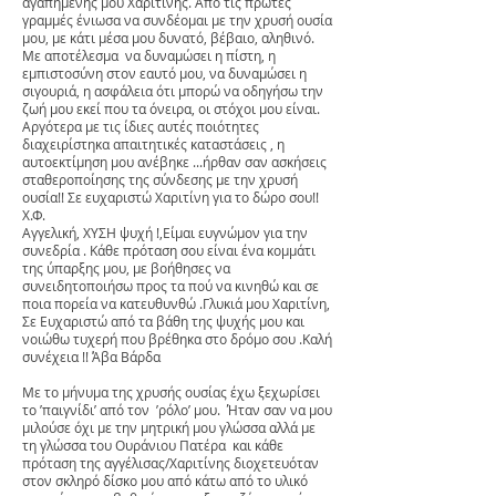
αγαπημένης μου Χαριτίνης. Από τις πρώτες
γραμμές ένιωσα να συνδέομαι με την χρυσή ουσία
μου, με κάτι μέσα μου δυνατό, βέβαιο, αληθινό.
Με αποτέλεσμα να δυναμώσει η πίστη, η
εμπιστοσύνη στον εαυτό μου, να δυναμώσει η
σιγουριά, η ασφάλεια ότι μπορώ να οδηγήσω την
ζωή μου εκεί που τα όνειρα, οι στόχοι μου είναι.
Αργότερα με τις ίδιες αυτές ποιότητες
διαχειρίστηκα απαιτητικές καταστάσεις , η
αυτοεκτίμηση μου ανέβηκε ...ήρθαν σαν ασκήσεις
σταθεροποίησης της σύνδεσης με την χρυσή
ουσία!! Σε ευχαριστώ Χαριτίνη για το δώρο σου!!
Χ.Φ.
Αγγελική, ΧΥΣΗ ψυχή !,Είμαι ευγνώμον για την
συνεδρία . Κάθε πρόταση σου είναι ένα κομμάτι
της ύπαρξης μου, με βοήθησες να
συνειδητοποιήσω προς τα πού να κινηθώ και σε
ποια πορεία να κατευθυνθώ .Γλυκιά μου Χαριτίνη,
Σε Ευχαριστώ από τα βάθη της ψυχής μου και
νοιώθω τυχερή που βρέθηκα στο δρόμο σου .Καλή
συνέχεια !! Άβα Βάρδα
Mε το μήνυμα της χρυσής ουσίας έχω ξεχωρίσει
το ’παιγνίδι’ από τον ’ρόλο’ μου. Ήταν σαν να μου
μιλούσε όχι με την μητρική μου γλώσσα αλλά με
τη γλώσσα του Ουράνιου Πατέρα και κάθε
πρόταση της αγγέλισας/Χαριτίνης διοχετευόταν
στον σκληρό δίσκο μου από κάτω από το υλικό