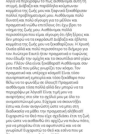
λόγια να περιγράψω το πως αισθάνομαι αυτή τη
στιγμή. Διάβαζα και παράλληλα κούμπωναν
κομμάτια της ζωής μου και ξαφνικά ξεκαθάρισαν
πολλοί προβληματισμοί μου. Αισθάνομαι πολύ
δυνατή και πολύ σίγουρη για το μέλλον και
πραγματικά νιώθω επιτέλους ότι έχω βρει το
νόημα της ζωής μου. Αισθάνομαι πολλά
περισσότερα που είμαι σίγουρη ότι ήδη ξέρεις και
δεν μπορώ να τα εκφράσω!!! Διάβαζα και έβλεπα
κομμάτια της ζωής μου να ξεκαθαρίζουν. Η Χρυσή
Ουσία αλλά και πολύ περισσότερο το διήμερο για
τον Ανώτερο Εαυτό ήταν πραγματικά ο τυφώνας
που έδιωξε την ομίχλη και τα σκουπίδια από γύρω
μου. Πλέον όλα είναι ξεκάθαρα!!! Αισθάνομαι σαν
ένα παιδί που μόλις γνωρίζει τον κόσμο. Τον
πραγματικό και υπέροχο κόσμο!!! Είναι τόσο
συναρπαστική εμπειρία και τόσο ξεκάθαρο που
θέλω να το φωνάξω σε όλους!!! Πραγματικά
αισθάνομαι τόσα πολλά αλλά δεν μπορώ να τα
περιγράψω με λόγια!!! Είναι τιμή μου να
αναρτήσεις στο site το σχόλιό μου με όλο το
ονοματεπώνυμό μου. Εύχομαι να σκουντήξει
έστω και έναν αναγνώστη ώστε να μπει στη
διαδικασία να μάθει την πραγματική αλήθεια!!!
Ευχαριστώ το Θεό που είχε σχεδιάσει έτσι τη ζωή
μου ώστε να αισθανθώ ότι αρχίζω να πιάνω πάτο,
για να μπορέσω έτσι να αφυπνιστώ και να σε
γνωρίσω!! Ευχαριστώ το Θεό και εσένα που με