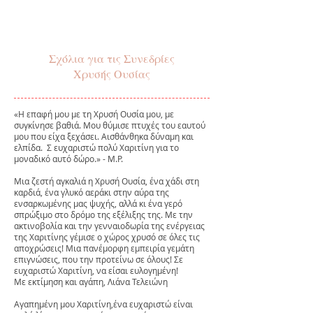
Σχόλια για τις Συνεδρίες
Χρυσής Ουσίας
«Η επαφή μου με τη Χρυσή Ουσία μου, με
συγκίνησε βαθιά. Μου θύμισε πτυχές του εαυτού
μου που είχα ξεχάσει. Αισθάνθηκα δύναμη και
ελπίδα. Σ ευχαριστώ πολύ Χαριτίνη για το
μοναδικό αυτό δώρο.» - Μ.Ρ.
Μια ζεστή αγκαλιά η Χρυσή Ουσία, ένα χάδι στη
καρδιά, ένα γλυκό αεράκι στην αύρα της
ενσαρκωμένης μας ψυχής, αλλά κι ένα γερό
σπρώξιμο στο δρόμο της εξέλιξης της. Με την
ακτινοβολία και την γενναιοδωρία της ενέργειας
της Χαριτίνης γέμισε ο χώρος χρυσό σε όλες τις
αποχρώσεις! Μια πανέμορφη εμπειρία γεμάτη
επιγνώσεις, που την προτείνω σε όλους! Σε
ευχαριστώ Χαριτίνη, να είσαι ευλογημένη!
Με εκτίμηση και αγάπη, Λιάνα Τελειώνη
Αγαπημένη μου Χαριτίνη,ένα ευχαριστώ είναι