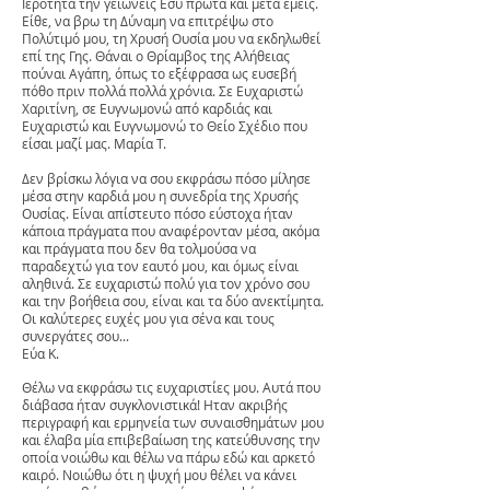
Ιερότητα την γειώνεις Εσύ πρώτα και μετά εμείς.
Είθε, να βρω τη Δύναμη να επιτρέψω στο
Πολύτιμό μου, τη Χρυσή Ουσία μου να εκδηλωθεί
επί της Γης. Θάναι ο Θρίαμβος της Αλήθειας
πούναι Αγάπη, όπως το εξέφρασα ως ευσεβή
πόθο πριν πολλά πολλά χρόνια. Σε Ευχαριστώ
Χαριτίνη, σε Ευγνωμονώ από καρδιάς και
Ευχαριστώ και Ευγνωμονώ το Θείο Σχέδιο που
είσαι μαζί μας. Μαρία Τ.
Δεν βρίσκω λόγια να σου εκφράσω πόσο μίλησε
μέσα στην καρδιά μου η συνεδρία της Χρυσής
Ουσίας. Είναι απίστευτο πόσο εύστοχα ήταν
κάποια πράγματα που αναφέρονταν μέσα, ακόμα
και πράγματα που δεν θα τολμούσα να
παραδεχτώ για τον εαυτό μου, και όμως είναι
αληθινά. Σε ευχαριστώ πολύ για τον χρόνο σου
και την βοήθεια σου, είναι και τα δύο ανεκτίμητα.
Οι καλύτερες ευχές μου για σένα και τους
συνεργάτες σου...
Εύα Κ.
Θέλω να εκφράσω τις ευχαριστίες μου. Αυτά που
διάβασα ήταν συγκλονιστικά! Ηταν ακριβής
περιγραφή και ερμηνεία των συναισθημάτων μου
και έλαβα μία επιβεβαίωση της κατεύθυνσης την
οποία νοιώθω και θέλω να πάρω εδώ και αρκετό
καιρό. Νοιώθω ότι η ψυχή μου θέλει να κάνει