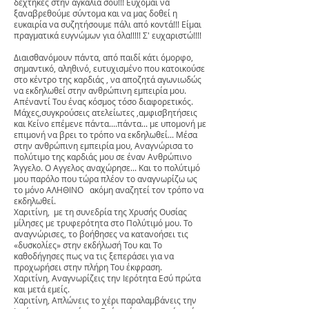
δέχτηκες στην αγκαλιά σου!!! Εύχομαι να
ξαναβρεθούμε σύντομα και να μας δοθεί η
ευκαιρία να συζητήσουμε πάλι από κοντά!!! Είμαι
πραγματικά ευγνώμων για όλα!!!!! Σ' ευχαριστώ!!!!
Διαισθανόμουν πάντα, από παιδί κάτι όμορφο,
σημαντικό, αληθινό, ευτυχισμένο που κατοικούσε
στο κέντρο της καρδιάς , να αποζητά αγωνιωδώς
να εκδηλωθεί στην ανθρώπινη εμπειρία μου.
Απέναντί Του ένας κόσμος τόσο διαφορετικός.
Μάχες,συγκρούσεις ατελείωτες ,αμφισβητήσεις
και Κείνο επέμενε πάντα....πάντα... με υπομονή με
επιμονή να βρει το τρόπο να εκδηλωθεί... Μέσα
στην ανθρώπινη εμπειρία μου, Αναγνώρισα το
πολύτιμο της καρδιάς μου σε έναν Ανθρώπινο
Άγγελο. Ο Αγγελος αναχώρησε... Και το πολύτιμό
μου παρόλο που τώρα πλέον το αναγνωρίζω ως
το μόνο ΑΛΗΘΙΝΟ ακόμη αναζητεί τον τρόπο να
εκδηλωθεί.
Χαριτίνη, με τη συνεδρία της Χρυσής Ουσίας
μίλησες με τρυφερότητα στο Πολύτιμό μου. Το
αναγνώρισες, το βοήθησες να κατανοήσει τις
«δυσκολίες» στην εκδήλωσή Του και Το
καθοδήγησες πως να τις ξεπεράσει για να
προχωρήσει στην πλήρη Του έκφραση.
Χαριτίνη, Αναγνωρίζεις την Ιερότητα Εσύ πρώτα
και μετά εμείς.
Χαριτίνη, Απλώνεις το χέρι παραλαμβάνεις την