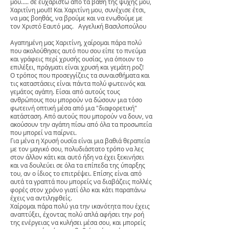
μου….. σε ευχαριστώ από τα βάθη της ψυχής μου,
Χαριτίνη μου!!! Και Χαριτίνη μου, συνέχισε έτσι,
να μας βοηθάς, να βρούμε και να ενωθούμε με
τον Χριστό Εαυτό μας. Αγγελική Βασιλοπούλου
Αγαπημένη μας Χαριτίνη, χαίρομαι πάρα πολύ
που ακολούθησες αυτό που σου είπε το πνεύμα
και γράφεις περί χρυσής ουσίας, για όποιον το
επιλέξει, πράγματι είναι χρυσή και γεμάτη ροζ!
Ο τρόπος που προσεγγίζεις τα συναισθήματα και
τις καταστάσεις είναι πάντα πολύ φωτεινός και
γεμάτος αγάπη. Είσαι από αυτούς τους
ανθρώπους που μπορούν να δώσουν μια τόσο
φωτεινή οπτική μέσα από μια "διαφορετική"
κατάσταση. Από αυτούς που μπορούν να δουν, να
ακούσουν την αγάπη πίσω από όλα τα προσωπεία
που μπορεί να παίρνει.
Για μένα η Χρυσή ουσία είναι μια βαθιά θεραπεία
με τον μαγικό σου, πολυδιάστατο τρόπο να λες
στον άλλον κάτι και αυτό ήδη να έχει ξεκινήσει
και να δουλεύει σε όλα τα επίπεδα της ύπαρξης
του, αν ο ίδιος το επιτρέψει. Επίσης είναι από
αυτά τα γραπτά που μπορείς να διαβάζεις πολλές
φορές στον χρόνο γιατί όλο και κάτι παραπάνω
έχεις να αντιληφθείς.
Χαίρομαι πάρα πολύ για την ικανότητα που έχεις
αναπτύξει, έχοντας πολύ απλά αφήσει την ροή
της ενέργειας να κυλήσει μέσα σου, και μπορείς