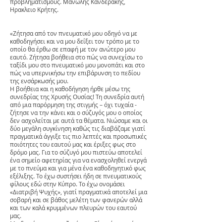
προβληματισμους. Μανωλης Κανδερακης,
Hρακλειο Κρήτης.
«Ζήτησα από τον πνευματικό μου οδηγό να με
καθοδηγήσει και να μου δείξει τον τρόπο με το
οποίο θα έρθω σε επαφή με τον ανώτερο μου
εαυτό. Ζήτησα βοήθεια στο πώς να συνεχίσω το
ταξίδι μου στο πνευματικό μου μονοπάτι και στο
πώς να υπερνικήσω την επιβάρυνση το πεδίου
της ενσάρκωσής μου.
Η βοήθεια και η καθοδήγηση ήρθε μέσω της
συνεδρίας της Χρυσής Ουσίας! Τη συνεδρία αυτή
από μια παρόρμηση της στιγμής – όχι τυχαία -
ζήτησε να την κάνει και ο σύζυγός μου ο οποίος
δεν ασχολείται με αυτά τα θέματα. Νιώσαμε και οι
δύο μεγάλη συγκίνηση καθώς τις διαβάζαμε γιατί
πραγματικά άγγιξε τις πιο λεπτές και προσωπικές
ποιότητες του εαυτού μας και έριξες φως στο
δρόμο μας. Για το σύζυγό μου πιστεύω αποτελεί
ένα σημείο αφετηρίας για να ενασχοληθεί ενεργά
με το πνεύμα και για μένα ένα καθοδηγητικό φως
εξέλιξης. Το έχω συστήσει ήδη σε πνευματικούς
φίλους εδώ στην Κύπρο. Το έχω ονομάσει
«Διατριβή Ψυχής», γιατί πραγματικά αποτελεί μια
σοβαρή και σε βάθος μελέτη των φανερών αλλά
και των καλά κρυμμένων πλευρών του εαυτού
μας.