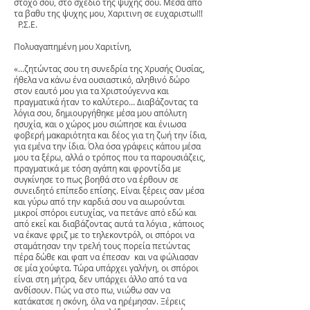
στοχο σου, στο σχεδιο της ψυχης σου. Μεσα από
τα βαθυ της ψυχης μου, Χαριτινη σε ευχαριστω!!!
Ρ.Σ.Ε.
Πολυαγαπημένη μου Χαριτίνη,
«…ζητώντας σου τη συνεδρία της Χρυσής Ουσίας,
ήθελα να κάνω ένα ουσιαστικό, αληθινό δώρο
στον εαυτό μου για τα Χριστούγεννα και
πραγματικά ήταν το καλύτερο… Διαβάζοντας τα
λόγια σου, δημιουργήθηκε μέσα μου απόλυτη
ησυχία, και ο χώρος μου σιώπησε και ένιωσα
φοβερή μακαριότητα και δέος για τη ζωή την ίδια,
για εμένα την ίδια. Όλα όσα γράφεις κάπου μέσα
μου τα ξέρω, αλλά ο τρόπος που τα παρουσιάζεις,
πραγματικά με τόση αγάπη και φροντίδα με
συγκίνησε το πως βοηθά στο να έρθουν σε
συνειδητό επίπεδο επίσης. Είναι ξέρεις σαν μέσα
και γύρω από την καρδιά σου να αιωρούνται
μικροί σπόροι ευτυχίας, να πετάνε από εδώ και
από εκεί και διαβάζοντας αυτά τα λόγια , κάποιος
να έκανε φριζ με το τηλεκοντρόλ, οι σπόροι να
σταμάτησαν την τρελή τους πορεία πετώντας
πέρα δώθε και φαπ να έπεσαν και να φώλιασαν
σε μία χούφτα. Τώρα υπάρχει γαλήνη, οι σπόροι
είναι στη μήτρα, δεν υπάρχει άλλο από τα να
ανθίσουν. Πώς να στο πω, νιώθω σαν να
κατάκατσε η σκόνη, όλα να ηρέμησαν. Ξέρεις