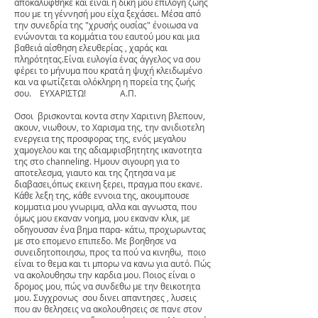
αποκαλύφθηκε και είναι η δική μου επιλογή ζωής
που με τη γέννησή μου είχα ξεχάσει. Μέσα από
την συνεδρία της "χρυσής ουσίας" ένοιωσα να
ενώνονται τα κομμάτια του εαυτού μου και μια
βαθειά αίσθηση ελευθερίας , χαράς και
πληρότητας.Είναι ευλογία ένας άγγελος να σου
φέρει το μήνυμα που κρατά η ψυχή κλειδωμένο
και να φωτίζεται ολόκληρη η πορεία της ζωής
σου. ΕΥΧΑΡΙΣΤΩ! Α.Π.
Οσοι βρισκονται κοντα στην Χαριτινη βλεπουν,
ακουν, νιωθουν, το Χαρισμα της, την ανιδιοτελη
ενεργεια της προσφορας της, ενός μεγαλου
χαμογελου και της αδιαμφισβητητης ικανοτητα
της στο channeling. Ημουν σιγουρη για το
αποτελεσμα, γιαυτο και της ζητησα να με
διαβασει,όπως εκεινη ξερει, πραγμα που εκανε.
Κάθε λεξη της, κάθε εννοια της, ακουμπουσε
κομματια μου γνωριμα, αλλα και αγνωστα, που
όμως μου εκαναν νοημα, μου εκαναν κλικ, με
οδηγουσαν ένα βημα παρα- κάτω, προχωρωντας
με στο επομενο επιπεδο. Mε βοηθησε να
συνειδητοποιησω, προς τα πού να κινηθω, ποιο
είναι το θεμα και τι μπορω να κανω για αυτό. Πώς
να ακολουθησω την καρδια μου. Ποιος είναι ο
δρομος μου, πώς να συνδεθω με την θεικοτητα
μου. Συγχρονως σου δινει απαντησες , λυσεις
που αν θελησεις να ακολουθησεις σε πανε στον