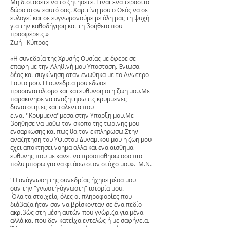
Μη διστάσετε να το ζητήσετε. Είναι ένα τεράστιο
δώρο στον εαυτό σας. Χαριτίνη μου ο Θεός να σε
ευλογεί και σε ευγνωμονούμε με όλη μας τη ψυχή
για την καθοδήγηση και τη βοήθεια που
προσφέρεις.»
Ζωή - Κύπρος
«Η συνεδρία της Χρυσής Ουσίας με έφερε σε
επαφη με την Αληθινή μου Υποσταση. Ένιωσα
δέος και συγκίνηση οταν ενωθηκα με το Ανωτερο
Εαυτο μου. Η συνεδρια μου εδωσε
προσανατολισμο και κατευθυνση στη ζωη μου.Με
παρακινησε να αναζητησω τις κρυμμενες
δυνατοτητες και ταλεντα που
ειναι ''Κρυμμενα''μεσα στην Υπαρξη μου.Με
βοηθησε να μαθω τον σκοπο της τωρινης μου
ενσαρκωσης και πως θα τον εκπληρωσω.Στην
αναζητηση του Υψιστου Δυναμικου μου η ζωη μου
εχει αποκτησει νοημα αλλα και ενα αισθημα
ευθυνης που με κανει να προσπαθησω οσο πιο
πολυ μπορω για να φτάσω στον στόχο μου». Μ.Ν.
"Η ανάγνωση της συνεδρίας ήχησε μέσα μου
σαν την "γνωστή-άγνωστη" ιστορία μου.
Όλα τα στοιχεία, όλες οι πληροφορίες που
διάβαζα ήταν σαν να βρίσκονταν σε ένα πεδίο
ακριβώς στη μέση αυτών που γνώριζα για μένα
αλλά και που δεν κατείχα εντελώς ή με σαφήνεια.