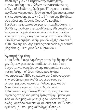
πολύ λίγο για να εκφράσω την αγάπη κ την
ευγνωμοσύνη που νιώθω για Σένα.Φτάνοντας
σ΄ένα αδιέξοδο της ζωής μου,ζήτησα απο τους
αγγέλους να μου ανοίξουν το κουβάρι του σκοπού
της ενσάρκωσής μου. Κ τότε ζήτησα την βοήθεια
σου μέσω της Χρυσής Ουσίας.Το κουβάρι
ξετυλίχτηκε κ τα πάντα φωτίστηκαν.Τεράστια η
βοήθεια, η φώτιση, η καθοδήγηση,η θεραπεία στο
πως να εκπληρώσω αυτό το σκοπό.Σου στέλνω
την αγάπη μου, κ εύχομαι να φωτιστούν κ άλλες
ψυχές κ να ζητήσουν την μοναδική,εξαίσια αυτή
εμπειρία της Χρυσής Ουσίας που τόσο εξαιρετικά
μας δίνεις. - Σπυριδούλα Κυριακιδου
Αγαπητή Χαριτίνη,
Είμαι βαθειά συγκινημένη για την άφιξη της νέας
γενιάς των φωτεινών παιδιών του Θεού που
έρχονται για να φέρουν την ισορροπία, το Φως
και τη Γαλήνη σ΄έναν κόσμο που ακόμα
"ονειρεύεται". Είθε τα παιδιά αυτά που φέρουν
την ενθύμηση της Αλήθειας μέσα τους να
υποστηριχθούν σωστά απ΄όλους μας και να
διευρύνουν την αγάπη που διαθέτουν.
Ειλικρινά σ΄ευχαριστώ, Χαριτίνη μου, που σαν
άγγελος στοργικός μεταφέρεις τα μηνύματα για
τον καθένα μας και φωτίζεις το μονοπάτι της
ζωής μας τόσο διακριτικά και ουσιαστικά.Γίνεσαι
η Φωνή Του που μας καθοδηγεί, ώστε να