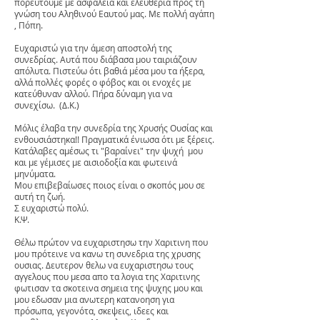
πορευτούμε με ασφάλεια και ελευθερία προς τη
γνώση του Αληθινού Εαυτού μας. Με πολλή αγάπη
, Πόπη.
Ευχαριστώ για την άμεση αποστολή της
συνεδρίας. Αυτά που διάβασα μου ταιριάζουν
απόλυτα. Πιστεύω ότι βαθιά μέσα μου τα ήξερα,
αλλά πολλές φορές ο φόβος και οι ενοχές με
κατεύθυναν αλλού. Πήρα δύναμη για να
συνεχίσω. (Δ.Κ.)
Μόλις έλαβα την συνεδρία της Χρυσής Ουσίας και
ενθουσιάστηκα!! Πραγματικά ένιωσα ότι με ξέρεις.
Κατάλαβες αμέσως τι "βαραίνει" την ψυχή μου
και με γέμισες με αισιοδοξία και φωτεινά
μηνύματα.
Μου επιβεβαίωσες ποιος είναι ο σκοπός μου σε
αυτή τη ζωή.
Σ ευχαριστώ πολύ.
Κ.Ψ.
Θέλω πρώτον να ευχαριστησω την Χαριτινη που
μου πρότεινε να κανω τη συνεδρια της χρυσης
ουσιας. Δευτερον θελω να ευχαριστησω τους
αγγελους που μεσα απο τα λογια της Χαριτινης
φωτισαν τα σκοτεινα σημεια της ψυχης μου και
μου εδωσαν μια ανωτερη κατανοηση για
πρόσωπα, γεγονότα, σκεψεις, ιδεες και