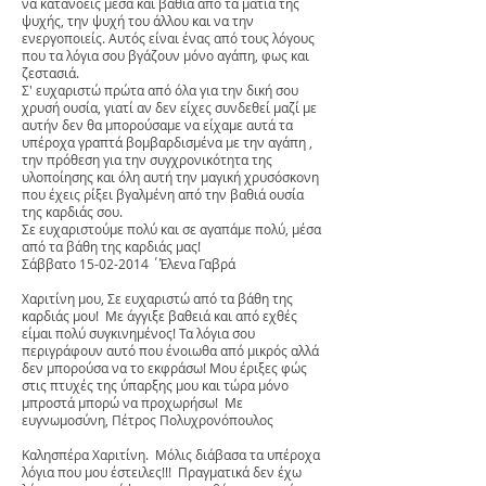
να κατανοείς μέσα και βαθιά από τα μάτια της
ψυχής, την ψυχή του άλλου και να την
ενεργοποιείς. Αυτός είναι ένας από τους λόγους
που τα λόγια σου βγάζουν μόνο αγάπη, φως και
ζεστασιά.
Σ' ευχαριστώ πρώτα από όλα για την δική σου
χρυσή ουσία, γιατί αν δεν είχες συνδεθεί μαζί με
αυτήν δεν θα μπορούσαμε να είχαμε αυτά τα
υπέροχα γραπτά βομβαρδισμένα με την αγάπη ,
την πρόθεση για την συγχρονικότητα της
υλοποίησης και όλη αυτή την μαγική χρυσόσκονη
που έχεις ρίξει βγαλμένη από την βαθιά ουσία
της καρδιάς σου.
Σε ευχαριστούμε πολύ και σε αγαπάμε πολύ, μέσα
από τα βάθη της καρδιάς μας!
Σάββατο 15-02-2014 ΄Έλενα Γαβρά
Χαριτίνη μου, Σε ευχαριστώ από τα βάθη της
καρδιάς μου! Με άγγιξε βαθειά και από εχθές
είμαι πολύ συγκινημένος! Τα λόγια σου
περιγράφουν αυτό που ένοιωθα από μικρός αλλά
δεν μπορούσα να το εκφράσω! Μου έριξες φώς
στις πτυχές της ύπαρξης μου και τώρα μόνο
μπροστά μπορώ να προχωρήσω! Με
ευγνωμοσύνη, Πέτρος Πολυχρονόπουλος
Καλησπέρα Χαριτίνη. Μόλις διάβασα τα υπέροχα
λόγια που μου έστειλες!!! Πραγματικά δεν έχω