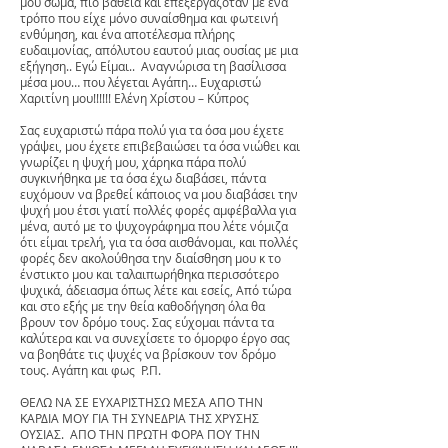
μου σώμα, πιο βαθειά και επεξεργαζόταν με ένα
τρόπο που είχε μόνο συναίσθημα και φωτεινή
ενθύμηση, και ένα αποτέλεσμα πλήρης
ευδαιμονίας, απόλυτου εαυτού μιας ουσίας με μια
εξήγηση.. Εγώ Είμαι.. Αναγνώρισα τη βασίλισσα
μέσα μου… που λέγεται Αγάπη… Ευχαριστώ
Χαριτίνη μου!!!!!! Ελένη Χρίστου – Κύπρος
Σας ευχαριστώ πάρα πολύ για τα όσα μου έχετε
γράψει, μου έχετε επιβεβαιώσει τα όσα νιώθει και
γνωρίζει η ψυχή μου, χάρηκα πάρα πολύ
συγκινήθηκα με τα όσα έχω διαβάσει, πάντα
ευχόμουν να βρεθεί κάποιος να μου διαβάσει την
ψυχή μου έτσι γιατί πολλές φορές αμφέβαλλα για
μένα, αυτό με το ψυχογράφημα που λέτε νόμιζα
ότι είμαι τρελή, για τα όσα αισθάνομαι, και πολλές
φορές δεν ακολούθησα την διαίσθηση μου κ το
ένστικτο μου και ταλαιπωρήθηκα περισσότερο
ψυχικά, άδειασμα όπως λέτε και εσείς, Από τώρα
και στο εξής με την θεία καθοδήγηση όλα θα
βρουν τον δρόμο τους. Σας εύχομαι πάντα τα
καλύτερα και να συνεχίσετε το όμορφο έργο σας
να βοηθάτε τις ψυχές να βρίσκουν τον δρόμο
τους. Αγάπη και φως Ρ.Π.
ΘΕΛΩ ΝΑ ΣΕ ΕΥΧΑΡΙΣΤΗΣΩ ΜΕΣΑ ΑΠΟ ΤΗΝ
ΚΑΡΔΙΑ ΜΟΥ ΓΙΑ ΤΗ ΣΥΝΕΔΡΙΑ ΤΗΣ ΧΡΥΣΗΣ
ΟΥΣΙΑΣ. ΑΠΟ ΤΗΝ ΠΡΩΤΗ ΦΟΡΑ ΠΟΥ ΤΗΝ