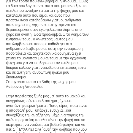
για τον τροπο που εγω φερομαι ή κινουμαι. Ομως
τα δικα σου λογια ειναι αυτα που μου ανοιξαν το
πεπλο.που ανοιξαν τα ματια της ψυχης μου και
καταλαβα αυτο που ειμαι και αυτο που
πραττω.Τωρα καταλαβαινω γιατι οι ανθρωποι
απανταχου της γης ειναι ευτυχισμενοι και
θεραπευμενοι οταν εγω γελαω και λαμπω απο
χαρα και αγαπη.Τωρα προσλαμβανω το νοημα των
κινησεων τους . ο Ανωτερος Εαυτος μου
αντιλαμβανομαι ποσο με καθοδηγει στο
ανθρωπινο διάβα μου σε αυτη την ενσαρκωση .
ποσο τέλεια και αρχιτεκτονικα δομημενα εχει
χτισει το μονοπατι μου ανταμα με την αρχεγονη
ψυχη μου για να εκπληρωσω τον κυκλο μου.
δακρυα κυλουν γιατι νοιωθω οτι επιτελους εστω
και σε αυτη την ανθρωπινη ηλικια μου
δικαιωνομαι.
Σε ευχαριστω απο τα βαθη της ψυχης μου.
Ανδρονικη Αποστολου
Στην πορεία της ζωής μας , σ΄αυτό το μακρύ και
συγχρόνως σύντομο διάστημα , έχουμε
αναπάντητα ερωτήματα : Ποιος είμαι, ποια είναι
η αποστολή μου, υπάρχει ευτυχία....και
συνεχίζεις την αναζήτηση μέχρι να πάρεις την
απάντηση εκείνη που θα κάνει την ψυχή σου να
σκιρτήσει , να νοιώσει μια βαθειά γαλήνη και να
πει: Σ ΄ ΕΥΧΑΡΙΣΤΩ γι΄αυτή την αλήθεια που μου