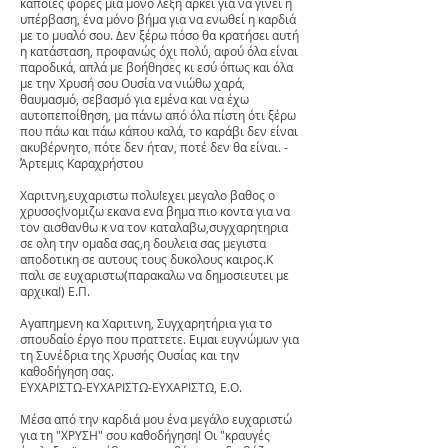
κάποιες φορές μία μόνο λέξη αρκεί για να γίνει η
υπέρβαση, ένα μόνο βήμα για να ενωθεί η καρδιά
με το μυαλό σου. Δεν ξέρω πόσο θα κρατήσει αυτή
η κατάσταση, προφανώς όχι πολύ, αφού όλα είναι
παροδικά, απλά με βοήθησες κι εσύ όπως και όλα
με την Χρυσή σου Ουσία να νιώθω χαρά,
θαυμασμό, σεβασμό για εμένα και να έχω
αυτοπεποίθηση, μα πάνω από όλα πίστη ότι ξέρω
που πάω και πάω κάπου καλά, το καράβι δεν είναι
ακυβέρνητο, πότε δεν ήταν, ποτέ δεν θα είναι. -
Άρτεμις Καραχρήστου
Χαριτνη,ευχαριστω πολυ!εχει μεγαλο βαθος ο
χρυσος!νομιζω εκανα ενα βημα πιο κοντα για να
τον αισθανθω κ να τον καταλαβω,συγχαρητηρια
σε ολη την ομαδα σας,η δουλεια σας μεγιστα
αποδοτικη σε αυτους τους δυκολους καιρος.Κ
παλι σε ευχαριστω(παρακαλω να δημοσιευτει με
αρχικα!) E.Π.
Αγαπημενη κα Χαριτινη, Συγχαρητήρια για το
σπουδαίο έργο που πραττετε. Ειμαι ευγνώμων για
τη Συνέδρια της Χρυσής Ουσίας και την
καθοδήγηση σας.
ΕΥΧΑΡΙΣΤΩ-ΕΥΧΑΡΙΣΤΩ-ΕΥΧΑΡΙΣΤΩ, Ε.Ο.
Μέσα από την καρδιά μου ένα μεγάλο ευχαριστώ
για τη "ΧΡΥΣΗ" σου καθοδήγηση! Οι "κραυγές