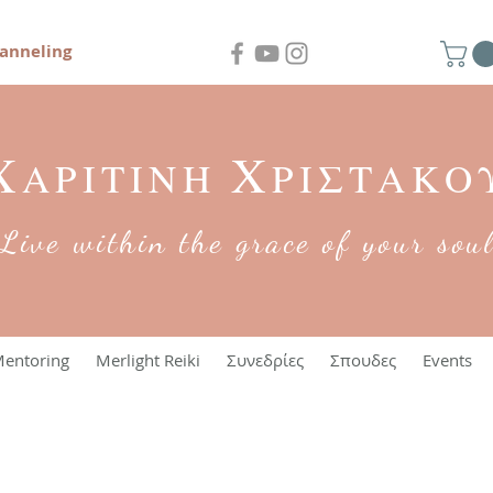
anneling
Χ
Χ
ΑΡΙΤΙΝΗ
ΡΙΣΤΑΚΟ
Live within the grace of your sou
entoring
Merlight Reiki
Συνεδρίες
Σπουδες
Events