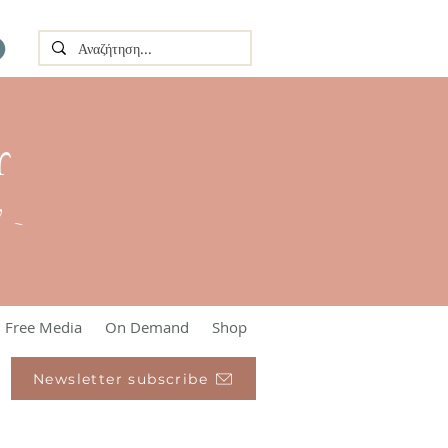
Υ
l ~
Free Media
On Demand
Shop
Newsletter subscribe