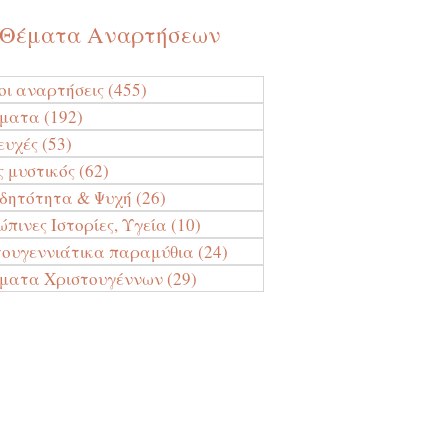
Θέματα Αναρτήσεων
οι αναρτήσεις
(455)
455 Αναρτήσεις
ύματα
(192)
192 Αναρτήσεις
ευχές
(53)
53 Αναρτήσεις
ς μυστικός
(62)
62 Αναρτήσεις
ιδητότητα & Ψυχή
(26)
26 Αναρτήσεις
πινες Ιστορίες, Υγεία
(10)
10 Αναρτήσεις
τουγεννιάτικα παραμύθια
(24)
24 Αναρτήσεις
ματα Χριστουγέννων
(29)
29 Αναρτήσεις